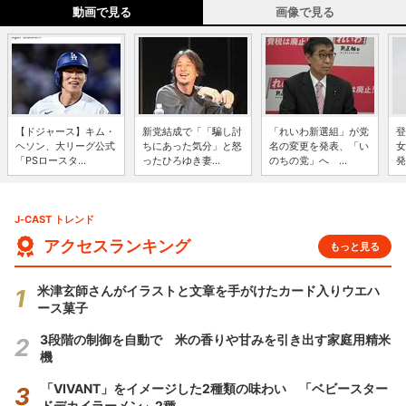
動画で見る
画像で見る
【ドジャース】キム・
新党結成で「「騙し討
「れいわ新選組」が党
登
ヘソン、大リーグ公式
ちにあった気分」と怒
名の変更を発表、「い
女
「PSロースタ...
ったひろゆき妻...
のちの党」へ ...
発
J-CAST トレンド
アクセスランキング
もっと見る
米津玄師さんがイラストと文章を手がけたカード入りウエハ
ース菓子
3段階の制御を自動で 米の香りや甘みを引き出す家庭用精米
機
「VIVANT」をイメージした2種類の味わい 「ベビースター
ドデカイラーメン」2種