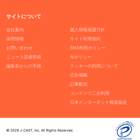
サイトについて
会社案内
個人情報保護方針
採用情報
サイト利用規約
お問い合わせ
SNS利用ポリシー
ニュース読者投稿
AIポリシー
編集長からの手紙
クッキーの利用について
広告掲載
記事配信
コンテンツ二次利用
日本インターネット報道協会
© 2026 J-CAST, Inc. All Rights Reserved.