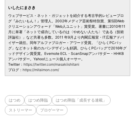
いしたにまさき
ウェブサービス・ネット・ガジェットを紹介する考古学的レビューブロ
グ『みたいもん！』管理人。2002年メディア芸術祭特別賞、第5回Web
クリエーションアウォード「Web人ユニット」賞受賞。著書に2010年11
月に単著「ネットで成功しているのは〈やめない人たち〉である（技術
評論社）」など共著も多数。2011 年9月より内閣広報室・IT広報アドバ
イザー就任。同年アルファブロガー・アワード受賞。「ひらくPCバッ
グ」などネット発のカバンデザインも好調。ひらくPCバッグで2016年グ
ッドデザイン賞受賞。Evernote ECL・ScanSnapアンバサダー・HHKB
アンバサダー。Yahoo!ニュース個人オーサー。
Twitter：
https://twitter.com/masakiishitani
ブログ：
https://mitaimon.com/
はつめ
はつめ降臨
はつめ降臨「成長する連載」
ストリーマー
プロゲーマー