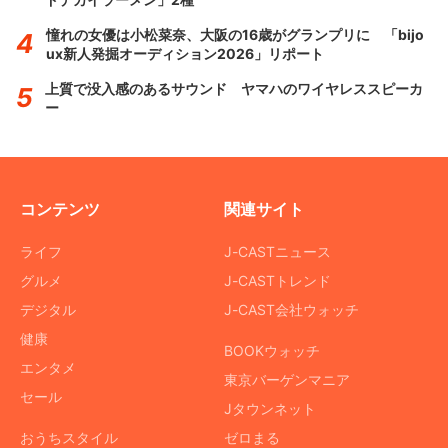
憧れの女優は小松菜奈、大阪の16歳がグランプリに 「bijo
ux新人発掘オーディション2026」リポート
上質で没入感のあるサウンド ヤマハのワイヤレススピーカ
ー
コンテンツ
関連サイト
ライフ
J-CASTニュース
グルメ
J-CASTトレンド
デジタル
J-CAST会社ウォッチ
健康
BOOKウォッチ
エンタメ
東京バーゲンマニア
セール
Jタウンネット
おうちスタイル
ゼロまる