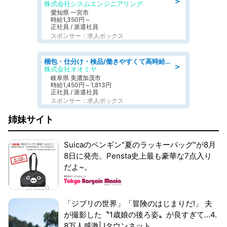
＞
株式会社シスムエンジニアリング
愛知県 一宮市
時給1,350円～
正社員 / 派遣社員
スポンサー：求人ボックス
梱包・仕分け・検品/働きやすくて高時給の仕分け作業長期休暇充実/残業なし
＞
株式会社オオミヤ
岐阜県 美濃加茂市
時給1,450円～1,813円
正社員 / 派遣社員
スポンサー：求人ボックス
姉妹サイト
Suicaのペンギン"夏のラッキーバッグ"が8月
8日に発売。Pensta史上最も豪華な7点入り
だよ~。
「ジブリの世界」「冒険のはじまりだ!」 夫
が撮影した〝1歳娘の後ろ姿〟が良すぎて...4.
8万人感激|Jタウンネット