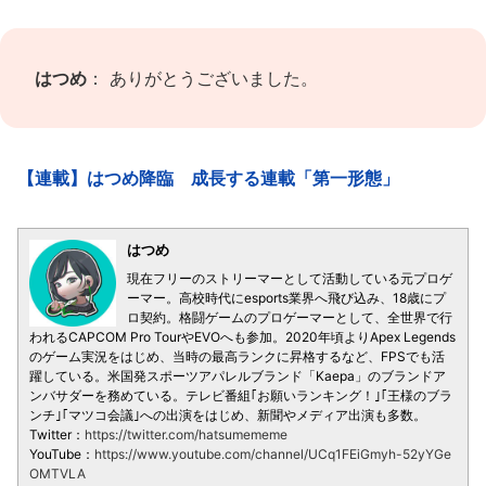
はつめ
： ありがとうございました。
【連載】はつめ降臨 成長する連載「第一形態」
はつめ
現在フリーのストリーマーとして活動している元プロゲ
ーマー。高校時代にesports業界へ飛び込み、18歳にプ
ロ契約。格闘ゲームのプロゲーマーとして、全世界で行
われるCAPCOM Pro TourやEVOへも参加。2020年頃よりApex Legends
のゲーム実況をはじめ、当時の最高ランクに昇格するなど、FPSでも活
躍している。米国発スポーツアパレルブランド「Kaepa」のブランドア
ンバサダーを務めている。テレビ番組｢お願いランキング！｣｢王様のブラ
ンチ｣｢マツコ会議｣への出演をはじめ、新聞やメディア出演も多数。
Twitter：
https://twitter.com/hatsumememe
YouTube：
https://www.youtube.com/channel/UCq1FEiGmyh-52yYGe
OMTVLA