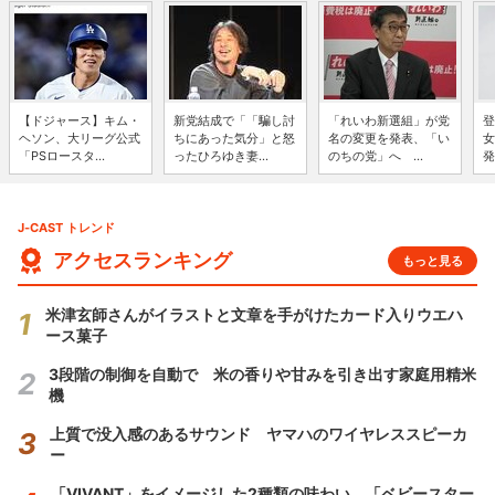
【ドジャース】キム・
新党結成で「「騙し討
「れいわ新選組」が党
登
ヘソン、大リーグ公式
ちにあった気分」と怒
名の変更を発表、「い
女
「PSロースタ...
ったひろゆき妻...
のちの党」へ ...
発
J-CAST トレンド
アクセスランキング
もっと見る
米津玄師さんがイラストと文章を手がけたカード入りウエハ
ース菓子
3段階の制御を自動で 米の香りや甘みを引き出す家庭用精米
機
上質で没入感のあるサウンド ヤマハのワイヤレススピーカ
ー
「VIVANT」をイメージした2種類の味わい 「ベビースター