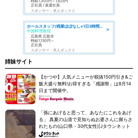
時給1,300円～1,625円
正社員 / 派遣社員
スポンサー：求人ボックス
ホールスタッフ/残業ほぼなし×1日3時間〜勤務OK!フォロー体制も充実/広島県/広島市南区
＞
中国料理敦煌
広島県 広島市
時給1,150円～
正社員
スポンサー：求人ボックス
姉妹サイト
【かつや】人気メニューが税抜150円引き&ご
飯大盛り無料!お得すぎる「感謝祭」は8月14
日まで開催中。
「孫にあげると思って、あなたにこれをあげ
る」 真夏の山道で見知らぬお婆さんに握らさ
れたもの(山口県・30代女性)|Jタウンネット