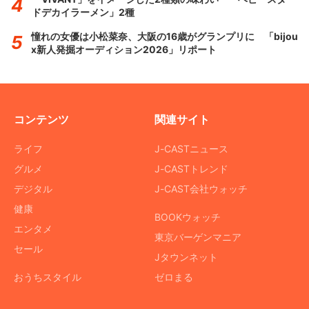
ドデカイラーメン」2種
憧れの女優は小松菜奈、大阪の16歳がグランプリに 「bijou
x新人発掘オーディション2026」リポート
コンテンツ
関連サイト
ライフ
J-CASTニュース
グルメ
J-CASTトレンド
デジタル
J-CAST会社ウォッチ
健康
BOOKウォッチ
エンタメ
東京バーゲンマニア
セール
Jタウンネット
おうちスタイル
ゼロまる