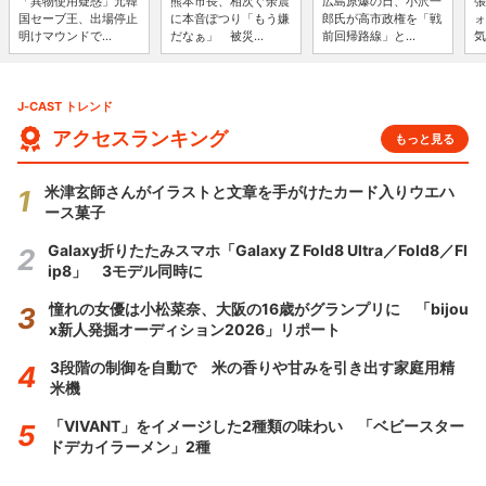
「異物使用疑惑」元韓
熊本市長、相次ぐ余震
広島原爆の日、小沢一
張
国セーブ王、出場停止
に本音ぽつり「もう嫌
郎氏が高市政権を「戦
ォ
明けマウンドで...
だなぁ」 被災...
前回帰路線」と...
気
J-CAST トレンド
アクセスランキング
もっと見る
米津玄師さんがイラストと文章を手がけたカード入りウエハ
ース菓子
Galaxy折りたたみスマホ「Galaxy Z Fold8 Ultra／Fold8／Fl
ip8」 3モデル同時に
憧れの女優は小松菜奈、大阪の16歳がグランプリに 「bijou
x新人発掘オーディション2026」リポート
3段階の制御を自動で 米の香りや甘みを引き出す家庭用精
米機
「VIVANT」をイメージした2種類の味わい 「ベビースター
ドデカイラーメン」2種