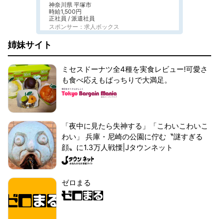
神奈川県 平塚市
時給1,500円
正社員 / 派遣社員
スポンサー：求人ボックス
姉妹サイト
ミセスドーナツ全4種を実食レビュー!可愛さ
も食べ応えもばっちりで大満足。
「夜中に見たら失神する」「こわいこわいこ
わい」 兵庫・尼崎の公園に佇む〝謎すぎる
顔〟に1.3万人戦慄|Jタウンネット
ゼロまる