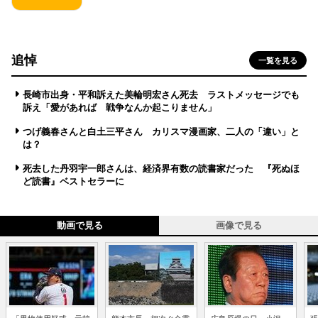
追悼
一覧を見る
長崎市出身・平和訴えた美輪明宏さん死去 ラストメッセージでも
訴え「愛があれば 戦争なんか起こりません」
つげ義春さんと白土三平さん カリスマ漫画家、二人の「違い」と
は？
死去した丹羽宇一郎さんは、経済界有数の読書家だった 『死ぬほ
ど読書』ベストセラーに
動画で見る
画像で見る