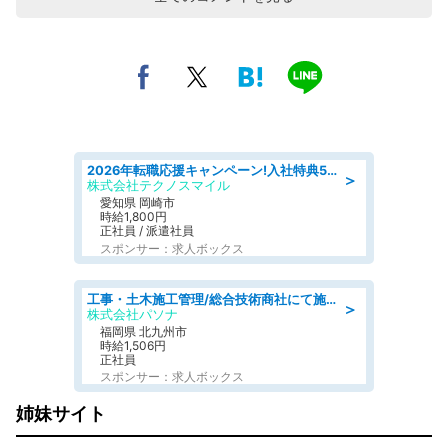
2026年転職応援キャンペーン!入社特典58万円/デンソーで働こう!自動車工場で小型部品の検査業務 denso aichi
＞
株式会社テクノスマイル
愛知県 岡崎市
時給1,800円
正社員 / 派遣社員
スポンサー：求人ボックス
工事・土木施工管理/総合技術商社にて施工管理のお仕事/即日勤務可/車通勤可/工事・土木施工管理/生産・品質管理
＞
株式会社パソナ
福岡県 北九州市
時給1,506円
正社員
スポンサー：求人ボックス
姉妹サイト