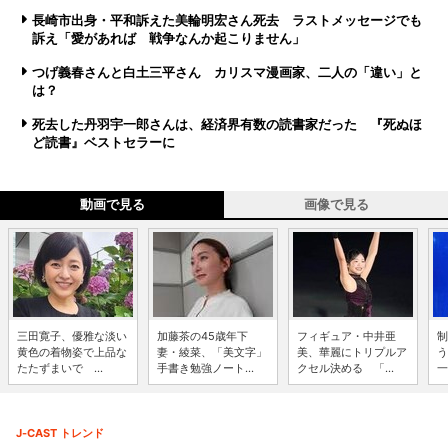
長崎市出身・平和訴えた美輪明宏さん死去 ラストメッセージでも
訴え「愛があれば 戦争なんか起こりません」
つげ義春さんと白土三平さん カリスマ漫画家、二人の「違い」と
は？
死去した丹羽宇一郎さんは、経済界有数の読書家だった 『死ぬほ
ど読書』ベストセラーに
動画で見る
画像で見る
三田寛子、優雅な淡い
加藤茶の45歳年下
フィギュア・中井亜
制
黄色の着物姿で上品な
妻・綾菜、「美文字」
美、華麗にトリプルア
う
たたずまいで ...
手書き勉強ノート...
クセル決める 「...
一
J-CAST トレンド