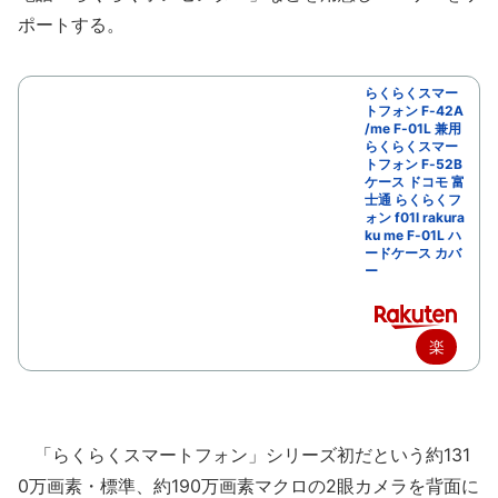
ポートする。
らくらくスマー
トフォン F-42A
/me F-01L 兼用
らくらくスマー
トフォン F-52B
ケース ドコモ 富
士通 らくらくフ
ォン f01l rakura
ku me F-01L ハ
ードケース カバ
ー
楽
天
で
「らくらくスマートフォン」シリーズ初だという約131
購
0万画素・標準、約190万画素マクロの2眼カメラを背面に
入