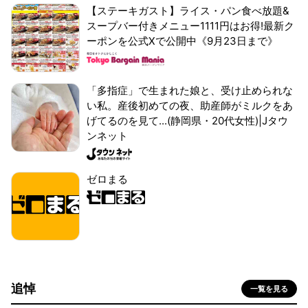
【ステーキガスト】ライス・パン食べ放題&
スープバー付きメニュー1111円はお得!最新ク
ーポンを公式Xで公開中《9月23日まで》
「多指症」で生まれた娘と、受け止められな
い私。産後初めての夜、助産師がミルクをあ
げてるのを見て...(静岡県・20代女性)|Jタウ
ンネット
ゼロまる
追悼
一覧を見る