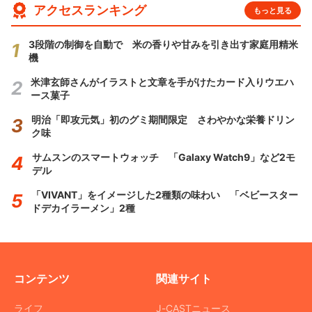
アクセスランキング
もっと見る
3段階の制御を自動で 米の香りや甘みを引き出す家庭用精米
機
米津玄師さんがイラストと文章を手がけたカード入りウエハ
ース菓子
明治「即攻元気」初のグミ期間限定 さわやかな栄養ドリン
ク味
サムスンのスマートウォッチ 「Galaxy Watch9」など2モ
デル
「VIVANT」をイメージした2種類の味わい 「ベビースター
ドデカイラーメン」2種
コンテンツ
関連サイト
ライフ
J-CASTニュース