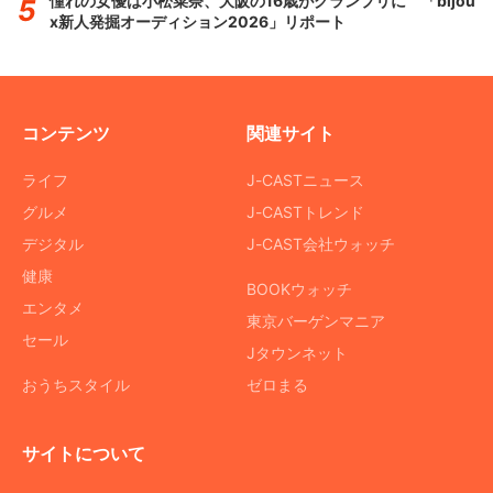
憧れの女優は小松菜奈、大阪の16歳がグランプリに 「bijou
x新人発掘オーディション2026」リポート
コンテンツ
関連サイト
ライフ
J-CASTニュース
グルメ
J-CASTトレンド
デジタル
J-CAST会社ウォッチ
健康
BOOKウォッチ
エンタメ
東京バーゲンマニア
セール
Jタウンネット
おうちスタイル
ゼロまる
サイトについて