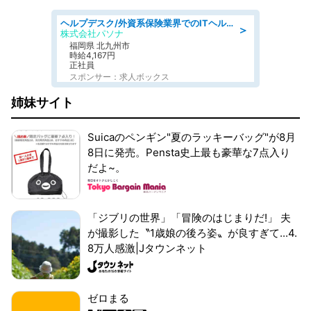
ヘルプデスク/外資系保険業界でのITヘルプデスク業務/駅近/即日勤務可/ヘルプデスク
＞
株式会社パソナ
福岡県 北九州市
時給4,167円
正社員
スポンサー：求人ボックス
姉妹サイト
Suicaのペンギン"夏のラッキーバッグ"が8月
8日に発売。Pensta史上最も豪華な7点入り
だよ~。
「ジブリの世界」「冒険のはじまりだ!」 夫
が撮影した〝1歳娘の後ろ姿〟が良すぎて...4.
8万人感激|Jタウンネット
ゼロまる