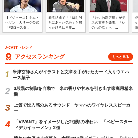
【ドジャース】キム・
新党結成で「「騙し討
「れいわ新選組」が党
登
ヘソン、大リーグ公式
ちにあった気分」と怒
名の変更を発表、「い
女
「PSロースタ...
ったひろゆき妻...
のちの党」へ ...
発
J-CAST トレンド
アクセスランキング
もっと見る
米津玄師さんがイラストと文章を手がけたカード入りウエハ
ース菓子
3段階の制御を自動で 米の香りや甘みを引き出す家庭用精米
機
上質で没入感のあるサウンド ヤマハのワイヤレススピーカ
ー
「VIVANT」をイメージした2種類の味わい 「ベビースター
ドデカイラーメン」2種