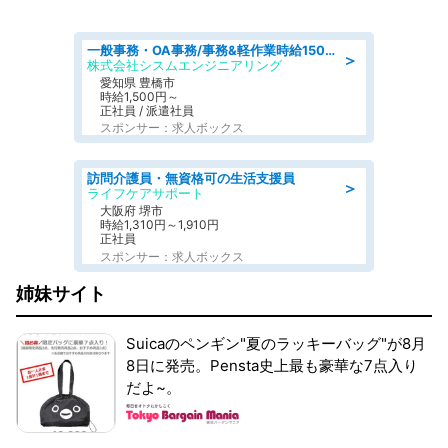
一般事務・OA事務/事務&軽作業時給1500円土日祝休み各種社保完備
＞
株式会社シスムエンジニアリング
愛知県 豊橋市
時給1,500円～
正社員 / 派遣社員
スポンサー：求人ボックス
訪問介護員・無資格可の生活支援員
＞
ライフケアサポート
大阪府 堺市
時給1,310円～1,910円
正社員
スポンサー：求人ボックス
姉妹サイト
Suicaのペンギン"夏のラッキーバッグ"が8月
8日に発売。Pensta史上最も豪華な7点入り
だよ~。