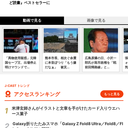
ど読書』ベストセラーに
動画で見る
画像で見る
「異物使用疑惑」元韓
熊本市長、相次ぐ余震
広島原爆の日、小沢一
張
国セーブ王、出場停止
に本音ぽつり「もう嫌
郎氏が高市政権を「戦
ォ
明けマウンドで...
だなぁ」 被災...
前回帰路線」と...
気
J-CAST トレンド
アクセスランキング
もっと見る
米津玄師さんがイラストと文章を手がけたカード入りウエハ
ース菓子
Galaxy折りたたみスマホ「Galaxy Z Fold8 Ultra／Fold8／Fl