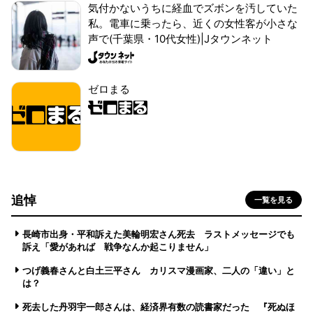
気付かないうちに経血でズボンを汚していた
私。電車に乗ったら、近くの女性客が小さな
声で(千葉県・10代女性)|Jタウンネット
ゼロまる
追悼
一覧を見る
長崎市出身・平和訴えた美輪明宏さん死去 ラストメッセージでも
訴え「愛があれば 戦争なんか起こりません」
つげ義春さんと白土三平さん カリスマ漫画家、二人の「違い」と
は？
死去した丹羽宇一郎さんは、経済界有数の読書家だった 『死ぬほ