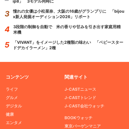
ip8」 3モデル同時に
憧れの女優は小松菜奈、大阪の16歳がグランプリに 「bijou
x新人発掘オーディション2026」リポート
3段階の制御を自動で 米の香りや甘みを引き出す家庭用精
米機
「VIVANT」をイメージした2種類の味わい 「ベビースター
ドデカイラーメン」2種
コンテンツ
関連サイト
ライフ
J-CASTニュース
グルメ
J-CASTトレンド
デジタル
J-CAST会社ウォッチ
健康
BOOKウォッチ
エンタメ
東京バーゲンマニア