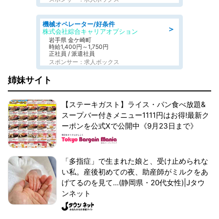
機械オペレーター/好条件
＞
株式会社綜合キャリアオプション
岩手県 金ケ崎町
時給1,400円～1,750円
正社員 / 派遣社員
スポンサー：求人ボックス
姉妹サイト
【ステーキガスト】ライス・パン食べ放題&
スープバー付きメニュー1111円はお得!最新ク
ーポンを公式Xで公開中《9月23日まで》
「多指症」で生まれた娘と、受け止められな
い私。産後初めての夜、助産師がミルクをあ
げてるのを見て...(静岡県・20代女性)|Jタウ
ンネット