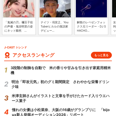
「鬼滅の刃」禰豆子役
ナイツ・塙宣之、You
解散のレペゼンフォッ
女
の声優・鬼頭明里の姿
Tuberヒカルの落語家
クス元リーダー・DJ S
利
にネット騒然 ...
デビュー...
HACHO...
ッ
J-CAST トレンド
アクセスランキング
もっと見る
3段階の制御を自動で 米の香りや甘みを引き出す家庭用精米
機
明治「即攻元気」初のグミ期間限定 さわやかな栄養ドリン
ク味
米津玄師さんがイラストと文章を手がけたカード入りウエハ
ース菓子
憧れの女優は小松菜奈、大阪の16歳がグランプリに 「bijo
ux新人発掘オーディション2026」リポート