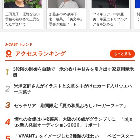
三田寛子、優雅な淡い
加藤茶の45歳年下
フィギュア・中井亜
制
黄色の着物姿で上品な
妻・綾菜、「美文字」
美、華麗にトリプルア
う
たたずまいで ...
手書き勉強ノート...
クセル決める 「...
一
J-CAST トレンド
アクセスランキング
もっと見る
3段階の制御を自動で 米の香りや甘みを引き出す家庭用精米
機
米津玄師さんがイラストと文章を手がけたカード入りウエハ
ース菓子
ゼッテリア 期間限定「夏の和風おろしバーガーフェア」
憧れの女優は小松菜奈、大阪の16歳がグランプリに 「bijo
ux新人発掘オーディション2026」リポート
「VIVANT」をイメージした2種類の味わい 「ベビースター