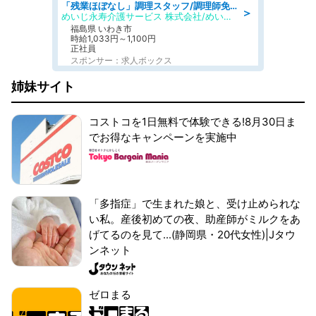
「残業ほぼなし」調理スタッフ/調理師免許必須/正職員/日勤のみ/住宅型有料老人ホーム
＞
めいじ永寿介護サービス 株式会社/めいじ永寿介護サービスセンター
福島県 いわき市
時給1,033円～1,100円
正社員
スポンサー：求人ボックス
姉妹サイト
コストコを1日無料で体験できる!8月30日ま
でお得なキャンペーンを実施中
「多指症」で生まれた娘と、受け止められな
い私。産後初めての夜、助産師がミルクをあ
げてるのを見て...(静岡県・20代女性)|Jタウ
ンネット
ゼロまる