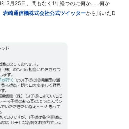
3月25日。間もなく1年経つのに何か......何か
、
岩崎通信機株式会社公式ツイッター
から届いたD