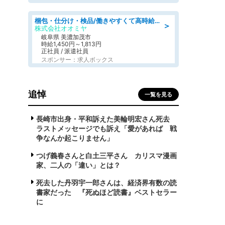
梱包・仕分け・検品/働きやすくて高時給の仕分け作業長期休暇充実/残業なし
＞
株式会社オオミヤ
岐阜県 美濃加茂市
時給1,450円～1,813円
正社員 / 派遣社員
スポンサー：求人ボックス
追悼
一覧を見る
長崎市出身・平和訴えた美輪明宏さん死去
ラストメッセージでも訴え「愛があれば 戦
争なんか起こりません」
つげ義春さんと白土三平さん カリスマ漫画
家、二人の「違い」とは？
死去した丹羽宇一郎さんは、経済界有数の読
書家だった 『死ぬほど読書』ベストセラー
に