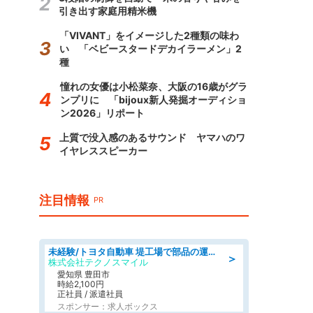
引き出す家庭用精米機
「VIVANT」をイメージした2種類の味わ
い 「ベビースタードデカイラーメン」2
種
憧れの女優は小松菜奈、大阪の16歳がグラ
ンプリに 「bijoux新人発掘オーディショ
ン2026」リポート
上質で没入感のあるサウンド ヤマハのワ
イヤレススピーカー
注目情報
PR
未経験/トヨタ自動車 堤工場で部品の運搬作業/tutumi
＞
株式会社テクノスマイル
愛知県 豊田市
時給2,100円
正社員 / 派遣社員
スポンサー：求人ボックス