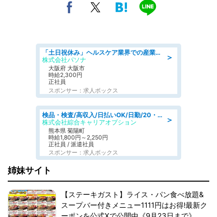
「土日祝休み」ヘルスケア業界での産業保健師業務/看護師/高時給/要資格:正看護師
＞
株式会社パソナ
大阪府 大阪市
時給2,300円
正社員
スポンサー：求人ボックス
検品・検査/高収入/日払いOK/日勤/20・30・40代活躍中/製造 工場
＞
株式会社綜合キャリアオプション
熊本県 菊陽町
時給1,800円～2,250円
正社員 / 派遣社員
スポンサー：求人ボックス
姉妹サイト
【ステーキガスト】ライス・パン食べ放題&
スープバー付きメニュー1111円はお得!最新ク
ーポンを公式Xで公開中《9月23日まで》