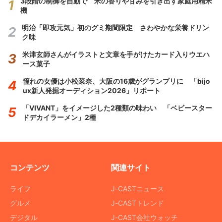
3段階の制御を自動で 米の香りや甘みを引き出す家庭用精米
機
明治「即攻元気」初のグミ期間限定 さわやかな栄養ドリン
ク味
米津玄師さんがイラストと文章を手がけたカード入りウエハ
ース菓子
憧れの女優は小松菜奈、大阪の16歳がグランプリに 「bijo
ux新人発掘オーディション2026」リポート
「VIVANT」をイメージした2種類の味わい 「ベビースター
ドデカイラーメン」2種
コンテンツ
関連サイト
ライフ
J-CASTニュース
グルメ
J-CASTトレンド
デジタル
J-CAST会社ウォッチ