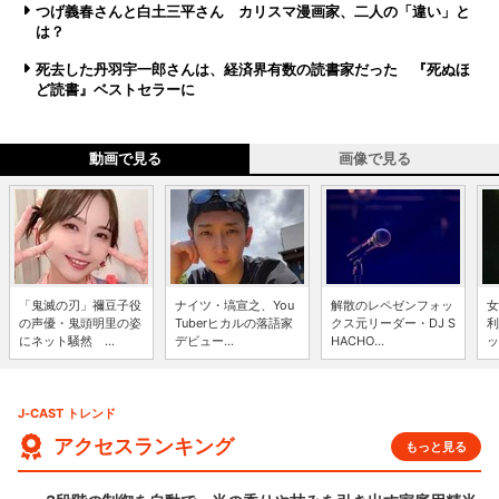
つげ義春さんと白土三平さん カリスマ漫画家、二人の「違い」と
は？
死去した丹羽宇一郎さんは、経済界有数の読書家だった 『死ぬほ
ど読書』ベストセラーに
動画で見る
画像で見る
「鬼滅の刃」禰豆子役
ナイツ・塙宣之、You
解散のレペゼンフォッ
女
の声優・鬼頭明里の姿
Tuberヒカルの落語家
クス元リーダー・DJ S
利
にネット騒然 ...
デビュー...
HACHO...
ッ
J-CAST トレンド
アクセスランキング
もっと見る