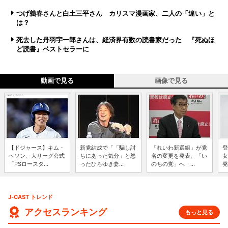
つげ義春さんと白土三平さん カリスマ漫画家、二人の「違い」と
は？
死去した丹羽宇一郎さんは、経済界有数の読書家だった 『死ぬほ
ど読書』ベストセラーに
動画で見る
画像で見る
【ドジャース】キム・
新党結成で「「騙し討
「れいわ新選組」が党
登
ヘソン、大リーグ公式
ちにあった気分」と怒
名の変更を発表、「い
女
「PSロースタ...
ったひろゆき妻...
のちの党」へ ...
発
J-CAST トレンド
アクセスランキング
もっと見る