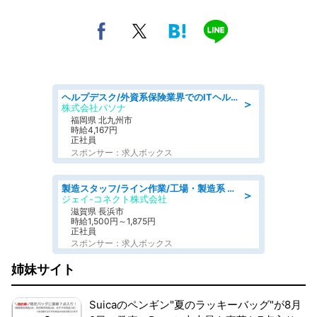
ヘルプデスク/外資系保険業界でのITヘルプデスク業務/駅近/即日勤務可/ヘルプデスク
＞
株式会社パソナ
福岡県 北九州市
時給4,167円
正社員
スポンサー：求人ボックス
製造スタッフ/ライン作業/工場・製造系 エンジン部品の機械加工/未経験可/昼食代無料
＞
ジェイ-コネクト株式会社
滋賀県 長浜市
時給1,500円～1,875円
正社員
スポンサー：求人ボックス
姉妹サイト
Suicaのペンギン"夏のラッキーバッグ"が8月