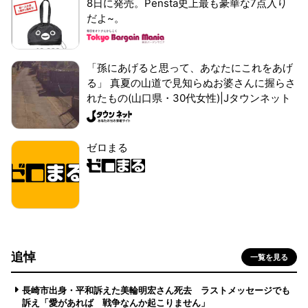
8日に発売。Pensta史上最も豪華な7点入り
だよ~。
「孫にあげると思って、あなたにこれをあげ
る」 真夏の山道で見知らぬお婆さんに握らさ
れたもの(山口県・30代女性)|Jタウンネット
ゼロまる
追悼
一覧を見る
長崎市出身・平和訴えた美輪明宏さん死去 ラストメッセージでも
訴え「愛があれば 戦争なんか起こりません」