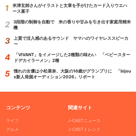
米津玄師さんがイラストと文章を手がけたカード入りウエハ
ース菓子
3段階の制御を自動で 米の香りや甘みを引き出す家庭用精米
機
上質で没入感のあるサウンド ヤマハのワイヤレススピーカ
ー
「VIVANT」をイメージした2種類の味わい 「ベビースター
ドデカイラーメン」2種
憧れの女優は小松菜奈、大阪の16歳がグランプリに 「bijou
x新人発掘オーディション2026」リポート
コンテンツ
関連サイト
ライフ
J-CASTニュース
グルメ
J-CASTトレンド