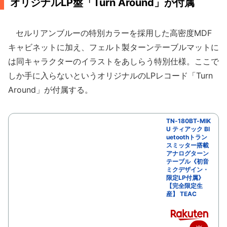
オリジナルLP盤「Turn Around」が付属
セルリアンブルーの特別カラーを採用した高密度MDF
キャビネットに加え、フェルト製ターンテーブルマットに
は同キャラクターのイラストをあしらう特別仕様。ここで
しか手に入らないというオリジナルのLPレコード「Turn
Around」が付属する。
TN-180BT-MIK
U ティアック Bl
uetoothトラン
スミッター搭載
アナログターン
テーブル《初音
ミクデザイン・
限定LP付属》
【完全限定生
産】 TEAC