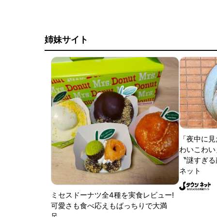
姉妹サイト
「夜中に見
わいこわい
〝謎すぎる顔
ネット
ミセスドーナツ全4種を実食レビュー!
可愛さも食べ応えもばっちりで大満
足。