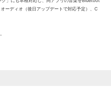
」にも本格対応し、同アプリの音楽をBluetoot
イオーディオ（後日アップデートで対応予定）、C
。