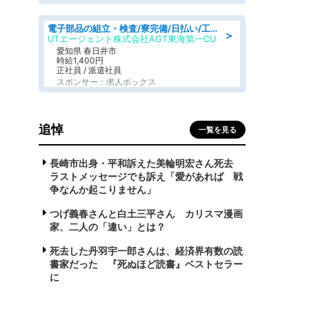
電子部品の組立・検査/寮完備/日払い/工場・製造
＞
UTエージェント株式会社AGT東海第一CU
愛知県 春日井市
時給1,400円
正社員 / 派遣社員
スポンサー：求人ボックス
追悼
一覧を見る
長崎市出身・平和訴えた美輪明宏さん死去
ラストメッセージでも訴え「愛があれば 戦
争なんか起こりません」
つげ義春さんと白土三平さん カリスマ漫画
家、二人の「違い」とは？
死去した丹羽宇一郎さんは、経済界有数の読
書家だった 『死ぬほど読書』ベストセラー
に