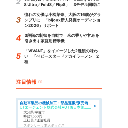
8 Ultra／Fold8／Flip8」 3モデル同時に
憧れの女優は小松菜奈、大阪の16歳がグラ
ンプリに 「bijoux新人発掘オーディショ
ン2026」リポート
3段階の制御を自動で 米の香りや甘みを
引き出す家庭用精米機
「VIVANT」をイメージした2種類の味わ
い 「ベビースタードデカイラーメン」2
種
注目情報
PR
自動車製品の機械加工・部品運搬/寮完備/日払い/工場・製造
＞
UTエージェント株式会社AGT西日本第二CU
大分県 宇佐市
時給1,550円
正社員 / 派遣社員
スポンサー：求人ボックス