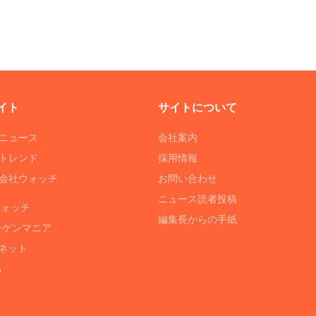
イト
サイトについて
Tニュース
会社案内
Tトレンド
採用情報
ST会社ウォッチ
お問い合わせ
ニュース読者投稿
ウォッチ
編集長からの手紙
ーゲンマニア
ネット
る