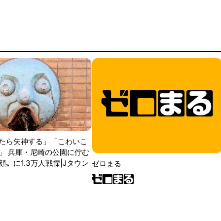
たら失神する」「こわいこ
」 兵庫・尼崎の公園に佇む
〟に1.3万人戦慄|Jタウン
ゼロまる