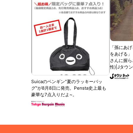
「孫にあげ
をあげる」
さんに握ら
性)|Jタウ
Suicaのペンギン"夏のラッキーバッ
グ"が8月8日に発売。Pensta史上最も
豪華な7点入りだよ~。