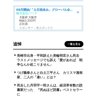
09月開始/「土日祝休み」グローバル企業での産業保健のお仕事/保健師/高時給/残業なし/服装自由
＞
株式会社パソナ
大阪府 大阪市
時給2,300円
正社員
スポンサー：求人ボックス
追悼
一覧を見る
長崎市出身・平和訴えた美輪明宏さん死去
ラストメッセージでも訴え「愛があれば 戦
争なんか起こりません」
つげ義春さんと白土三平さん カリスマ漫画
家、二人の「違い」とは？
死去した丹羽宇一郎さんは、経済界有数の読
書家だった 『死ぬほど読書』ベストセラー
に