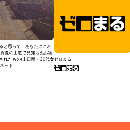
ると思って、あなたにこれ
 真夏の山道で見知らぬお婆
されたもの(山口県・30代女
ゼロまる
ンネット