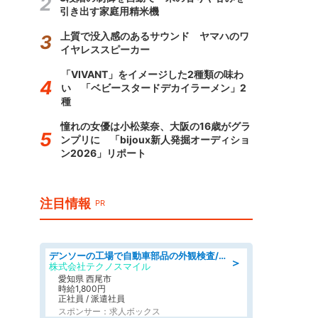
引き出す家庭用精米機
上質で没入感のあるサウンド ヤマハのワ
イヤレススピーカー
「VIVANT」をイメージした2種類の味わ
い 「ベビースタードデカイラーメン」2
種
憧れの女優は小松菜奈、大阪の16歳がグラ
ンプリに 「bijoux新人発掘オーディショ
ン2026」リポート
注目情報
PR
デンソーの工場で自動車部品の外観検査/denso aichi
＞
株式会社テクノスマイル
愛知県 西尾市
時給1,800円
正社員 / 派遣社員
スポンサー：求人ボックス