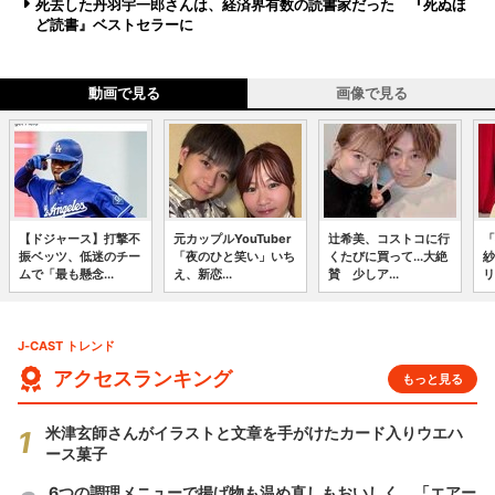
死去した丹羽宇一郎さんは、経済界有数の読書家だった 『死ぬほ
ど読書』ベストセラーに
動画で見る
画像で見る
【ドジャース】打撃不
元カップルYouTuber
辻希美、コストコに行
「
振ベッツ、低迷のチー
「夜のひと笑い」いち
くたびに買って...大絶
紗
ムで「最も懸念...
え、新恋...
賛 少しア...
リ
J-CAST トレンド
アクセスランキング
もっと見る
米津玄師さんがイラストと文章を手がけたカード入りウエハ
ース菓子
6つの調理メニューで揚げ物も温め直しもおいしく 「エアー