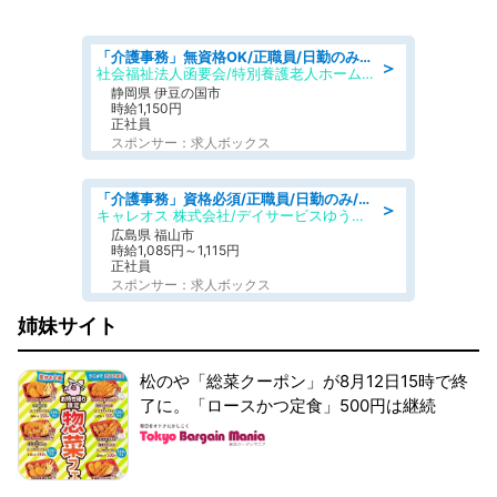
「介護事務」無資格OK/正職員/日勤のみ/特別養護老人ホーム
＞
社会福祉法人函要会/特別養護老人ホーム 韮山・ぶなの森
静岡県 伊豆の国市
時給1,150円
正社員
スポンサー：求人ボックス
「介護事務」資格必須/正職員/日勤のみ/デイサービス
＞
キャレオス 株式会社/デイサービスゆうゆう南本庄
広島県 福山市
時給1,085円～1,115円
正社員
スポンサー：求人ボックス
姉妹サイト
松のや「総菜クーポン」が8月12日15時で終
了に。「ロースかつ定食」500円は継続