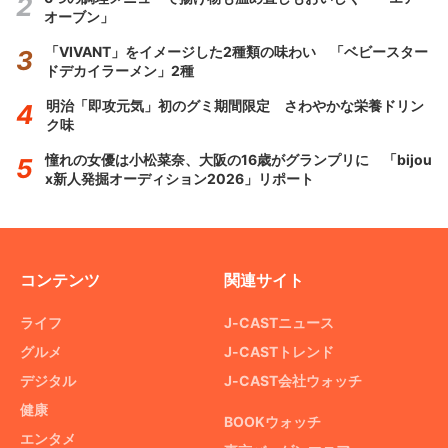
オーブン」
「VIVANT」をイメージした2種類の味わい 「ベビースター
ドデカイラーメン」2種
明治「即攻元気」初のグミ期間限定 さわやかな栄養ドリン
ク味
憧れの女優は小松菜奈、大阪の16歳がグランプリに 「bijou
x新人発掘オーディション2026」リポート
コンテンツ
関連サイト
ライフ
J-CASTニュース
グルメ
J-CASTトレンド
デジタル
J-CAST会社ウォッチ
健康
BOOKウォッチ
エンタメ