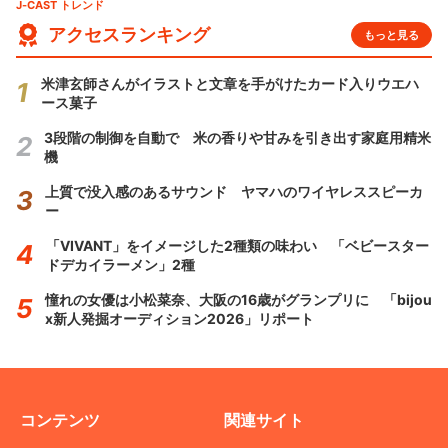
J-CAST トレンド
アクセスランキング
もっと見る
米津玄師さんがイラストと文章を手がけたカード入りウエハ
ース菓子
3段階の制御を自動で 米の香りや甘みを引き出す家庭用精米
機
上質で没入感のあるサウンド ヤマハのワイヤレススピーカ
ー
「VIVANT」をイメージした2種類の味わい 「ベビースター
ドデカイラーメン」2種
憧れの女優は小松菜奈、大阪の16歳がグランプリに 「bijou
x新人発掘オーディション2026」リポート
コンテンツ
関連サイト