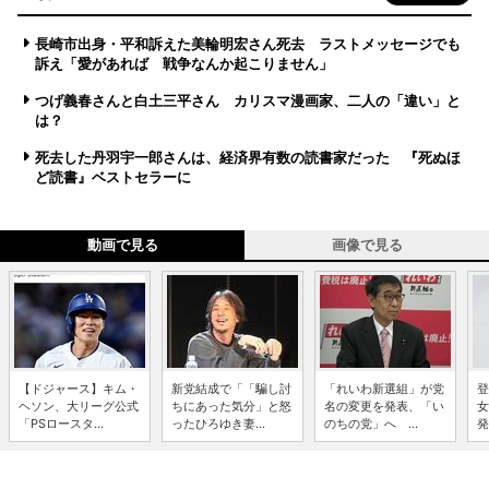
長崎市出身・平和訴えた美輪明宏さん死去 ラストメッセージでも
訴え「愛があれば 戦争なんか起こりません」
つげ義春さんと白土三平さん カリスマ漫画家、二人の「違い」と
は？
死去した丹羽宇一郎さんは、経済界有数の読書家だった 『死ぬほ
ど読書』ベストセラーに
動画で見る
画像で見る
【ドジャース】キム・
新党結成で「「騙し討
「れいわ新選組」が党
登
ヘソン、大リーグ公式
ちにあった気分」と怒
名の変更を発表、「い
女
「PSロースタ...
ったひろゆき妻...
のちの党」へ ...
発