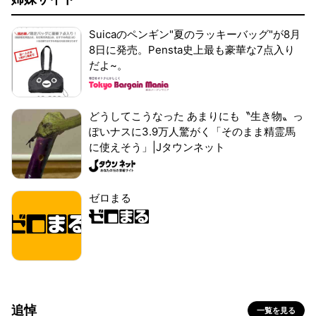
Suicaのペンギン"夏のラッキーバッグ"が8月
8日に発売。Pensta史上最も豪華な7点入り
だよ~。
どうしてこうなった あまりにも〝生き物〟っ
ぽいナスに3.9万人驚がく「そのまま精霊馬
に使えそう」|Jタウンネット
ゼロまる
追悼
一覧を見る