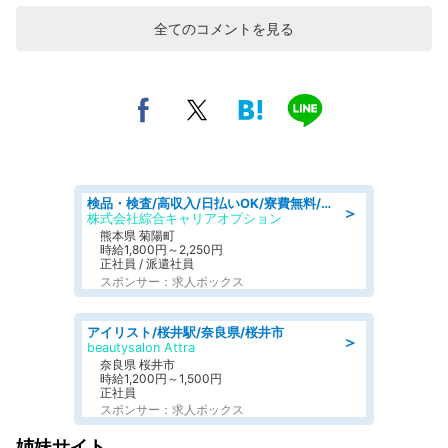
全てのコメントを見る
検品・検査/高収入/日払いOK/寮費無料/日勤/20・30・40代活躍中
＞
株式会社綜合キャリアオプション
熊本県 菊陽町
時給1,800円～2,250円
正社員 / 派遣社員
スポンサー：求人ボックス
アイリスト/桜井駅/奈良県/桜井市
＞
beautysalon Attra
奈良県 桜井市
時給1,200円～1,500円
正社員
スポンサー：求人ボックス
姉妹サイト