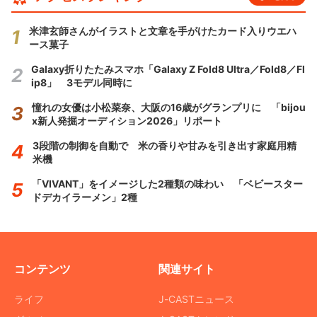
米津玄師さんがイラストと文章を手がけたカード入りウエハ
ース菓子
Galaxy折りたたみスマホ「Galaxy Z Fold8 Ultra／Fold8／Fl
ip8」 3モデル同時に
憧れの女優は小松菜奈、大阪の16歳がグランプリに 「bijou
x新人発掘オーディション2026」リポート
3段階の制御を自動で 米の香りや甘みを引き出す家庭用精
米機
「VIVANT」をイメージした2種類の味わい 「ベビースター
ドデカイラーメン」2種
コンテンツ
関連サイト
ライフ
J-CASTニュース