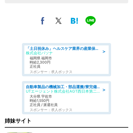
「土日祝休み」ヘルスケア業界の産業保健師/高時給/未経験OK/要資格:保健師、正看護師
＞
株式会社パソナ
福岡県 福岡市
時給2,300円
正社員
スポンサー：求人ボックス
自動車製品の機械加工・部品運搬/寮完備/日払い/工場・製造
＞
UTエージェント株式会社AGT西日本第二CU
大分県 宇佐市
時給1,550円
正社員 / 派遣社員
スポンサー：求人ボックス
姉妹サイト