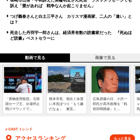
長崎市出身・平和訴えた美輪明宏さん死去 ラストメッセージでも
訴え「愛があれば 戦争なんか起こりません」
つげ義春さんと白土三平さん カリスマ漫画家、二人の「違い」と
は？
死去した丹羽宇一郎さんは、経済界有数の読書家だった 『死ぬほ
ど読書』ベストセラーに
動画で見る
画像で見る
「異物使用疑惑」元韓
熊本市長、相次ぐ余震
広島原爆の日、小沢一
張
国セーブ王、出場停止
に本音ぽつり「もう嫌
郎氏が高市政権を「戦
ォ
明けマウンドで...
だなぁ」 被災...
前回帰路線」と...
気
J-CAST トレンド
アクセスランキング
もっと見る