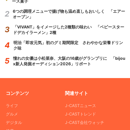
ース菓子
6つの調理メニューで揚げ物も温め直しもおいしく 「エアー
オーブン」
「VIVANT」をイメージした2種類の味わい 「ベビースター
ドデカイラーメン」2種
明治「即攻元気」初のグミ期間限定 さわやかな栄養ドリン
ク味
憧れの女優は小松菜奈、大阪の16歳がグランプリに 「bijou
x新人発掘オーディション2026」リポート
コンテンツ
関連サイト
ライフ
J-CASTニュース
グルメ
J-CASTトレンド
デジタル
J-CAST会社ウォッチ