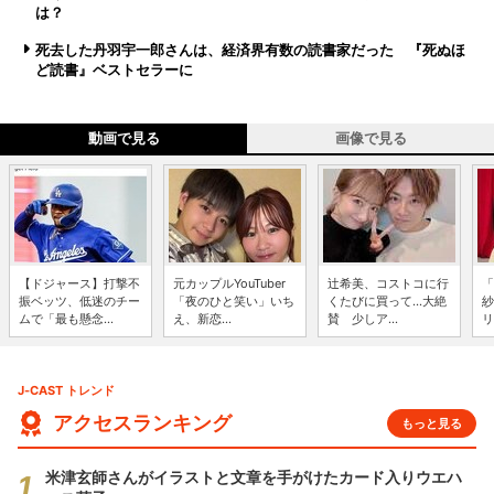
は？
死去した丹羽宇一郎さんは、経済界有数の読書家だった 『死ぬほ
ど読書』ベストセラーに
動画で見る
画像で見る
【ドジャース】打撃不
元カップルYouTuber
辻希美、コストコに行
「
振ベッツ、低迷のチー
「夜のひと笑い」いち
くたびに買って...大絶
紗
ムで「最も懸念...
え、新恋...
賛 少しア...
リ
J-CAST トレンド
アクセスランキング
もっと見る
米津玄師さんがイラストと文章を手がけたカード入りウエハ