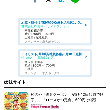
組立・組付け/未経験OK/高収入/日払いOK/寮費無料/交替制
＞
株式会社綜合キャリアオプション
京都府 南丹市
時給1,500円～1,875円
正社員 / 派遣社員
スポンサー：求人ボックス
アイリスト/草加駅/社員募集/8月10日更新
＞
燈-AKARI -草加駅前店
埼玉県 草加市
時給1,300円～1,700円
正社員
スポンサー：求人ボックス
姉妹サイト
松のや「総菜クーポン」が8月12日15時で終
了に。「ロースかつ定食」500円は継続