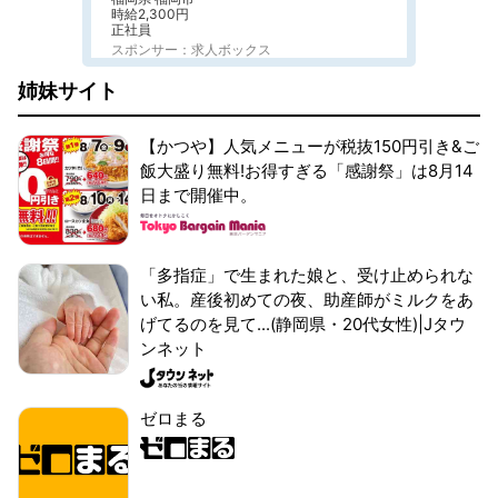
時給2,300円
正社員
スポンサー：求人ボックス
姉妹サイト
【かつや】人気メニューが税抜150円引き&ご
飯大盛り無料!お得すぎる「感謝祭」は8月14
日まで開催中。
「多指症」で生まれた娘と、受け止められな
い私。産後初めての夜、助産師がミルクをあ
げてるのを見て...(静岡県・20代女性)|Jタウ
ンネット
ゼロまる