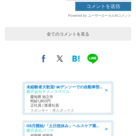
全てのコメントを見る
未経験者大歓迎! ㈱デンソーでの自動車部品の組立作業 denso aichi
＞
株式会社テクノスマイル
愛知県 知立市
時給1,800円
正社員 / 派遣社員
スポンサー：求人ボックス
08月開始/「土日祝休み」ヘルスケア業界の産業保健師/高時給/未経験OK/要資格:保健師、正看護師
＞
株式会社パソナ
福岡県 福岡市