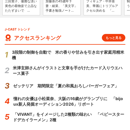
三田寛子、優雅な淡い
加藤茶の45歳年下
フィギュア・中井亜
制
黄色の着物姿で上品な
妻・綾菜、「美文字」
美、華麗にトリプルア
う
たたずまいで ...
手書き勉強ノート...
クセル決める 「...
一
J-CAST トレンド
アクセスランキング
もっと見る
3段階の制御を自動で 米の香りや甘みを引き出す家庭用精米
機
米津玄師さんがイラストと文章を手がけたカード入りウエハ
ース菓子
ゼッテリア 期間限定「夏の和風おろしバーガーフェア」
憧れの女優は小松菜奈、大阪の16歳がグランプリに 「bijo
ux新人発掘オーディション2026」リポート
「VIVANT」をイメージした2種類の味わい 「ベビースター
ドデカイラーメン」2種