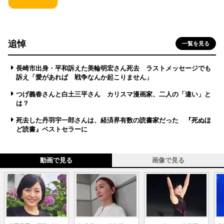
追悼
一覧を見る
長崎市出身・平和訴えた美輪明宏さん死去 ラストメッセージでも
訴え「愛があれば 戦争なんか起こりません」
つげ義春さんと白土三平さん カリスマ漫画家、二人の「違い」と
は？
死去した丹羽宇一郎さんは、経済界有数の読書家だった 『死ぬほ
ど読書』ベストセラーに
動画で見る
画像で見る