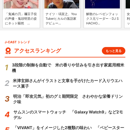
「鬼滅の刃」禰豆子役
ナイツ・塙宣之、You
解散のレペゼンフォッ
女
の声優・鬼頭明里の姿
Tuberヒカルの落語家
クス元リーダー・DJ S
利
にネット騒然 ...
デビュー...
HACHO...
ッ
J-CAST トレンド
アクセスランキング
もっと見る
3段階の制御を自動で 米の香りや甘みを引き出す家庭用精米
機
米津玄師さんがイラストと文章を手がけたカード入りウエハ
ース菓子
明治「即攻元気」初のグミ期間限定 さわやかな栄養ドリン
ク味
サムスンのスマートウォッチ 「Galaxy Watch9」など2モ
デル
「VIVANT」をイメージした2種類の味わい 「ベビースター