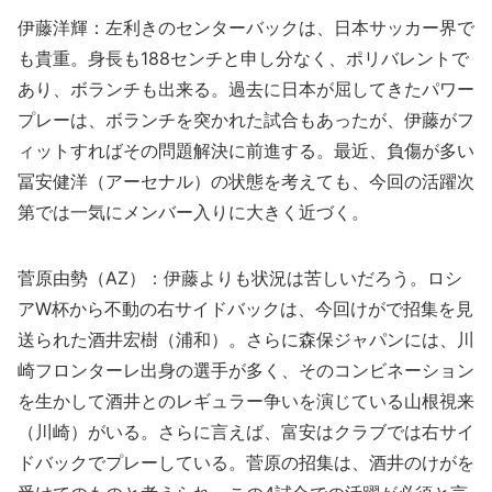
伊藤洋輝：左利きのセンターバックは、日本サッカー界で
も貴重。身長も188センチと申し分なく、ポリバレントで
あり、ボランチも出来る。過去に日本が屈してきたパワー
プレーは、ボランチを突かれた試合もあったが、伊藤がフ
ィットすればその問題解決に前進する。最近、負傷が多い
冨安健洋（アーセナル）の状態を考えても、今回の活躍次
第では一気にメンバー入りに大きく近づく。
菅原由勢（AZ）：伊藤よりも状況は苦しいだろう。ロシ
アW杯から不動の右サイドバックは、今回けがで招集を見
送られた酒井宏樹（浦和）。さらに森保ジャパンには、川
崎フロンターレ出身の選手が多く、そのコンビネーション
を生かして酒井とのレギュラー争いを演じている山根視来
（川崎）がいる。さらに言えば、富安はクラブでは右サイ
ドバックでプレーしている。菅原の招集は、酒井のけがを