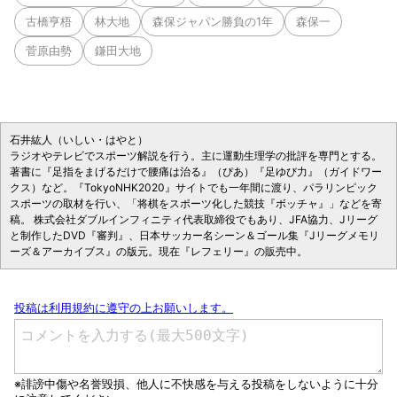
古橋亨梧
林大地
森保ジャパン勝負の1年
森保一
菅原由勢
鎌田大地
石井紘人（いしい・はやと）
ラジオやテレビでスポーツ解説を行う。主に運動生理学の批評を専門とする。
著書に『足指をまげるだけで腰痛は治る』（ぴあ）『足ゆび力』（ガイドワー
クス）など。『TokyoNHK2020』サイトでも一年間に渡り、パラリンピック
スポーツの取材を行い、「将棋をスポーツ化した競技『ボッチャ』」などを寄
稿。 株式会社ダブルインフィニティ代表取締役でもあり、JFA協力、Jリーグ
と制作したDVD『審判』、日本サッカー名シーン＆ゴール集『Jリーグメモリ
ーズ＆アーカイブス』の版元。現在『レフェリー』の販売中。