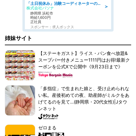
「土日祝休み」治験コーディネーターのお仕事/未経験OK
＞
株式会社パソナ
静岡県 浜松市
時給1,600円
正社員
スポンサー：求人ボックス
姉妹サイト
【ステーキガスト】ライス・パン食べ放題&
スープバー付きメニュー1111円はお得!最新ク
ーポンを公式Xで公開中《9月23日まで》
「多指症」で生まれた娘と、受け止められな
い私。産後初めての夜、助産師がミルクをあ
げてるのを見て...(静岡県・20代女性)|Jタウ
ンネット
ゼロまる