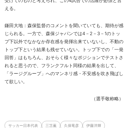
受けてのものと考えられ、この4試合での活躍が必須と言
える。
鎌田大地：森保監督のコメントを聞いていても、期待が感
じられる。一方で、森保ジャパンでは4－2－3－1のトッ
プ下以外でなかなか存在感を発揮出来ていないし、不動の
トップ下という結果も残せていない。トップ下での「一発
回答」はもちろん、おそらく様々なポジションでテストさ
れると思うので、フランクフルト同様の結果を出して、
「ラージグループ」へのマンネリ感・不安感を吹き飛ばし
て欲しい。
（選手敬称略）
サッカー日本代表
三笘薫
久保竜彦
伊藤洋輝