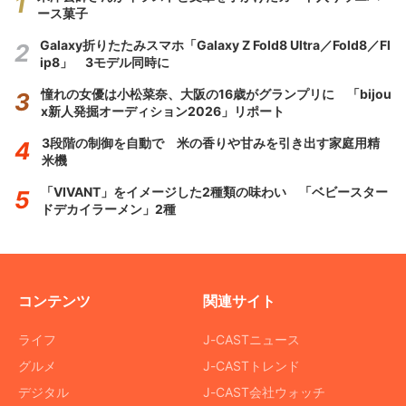
ース菓子
Galaxy折りたたみスマホ「Galaxy Z Fold8 Ultra／Fold8／Fl
ip8」 3モデル同時に
憧れの女優は小松菜奈、大阪の16歳がグランプリに 「bijou
x新人発掘オーディション2026」リポート
3段階の制御を自動で 米の香りや甘みを引き出す家庭用精
米機
「VIVANT」をイメージした2種類の味わい 「ベビースター
ドデカイラーメン」2種
コンテンツ
関連サイト
ライフ
J-CASTニュース
グルメ
J-CASTトレンド
デジタル
J-CAST会社ウォッチ