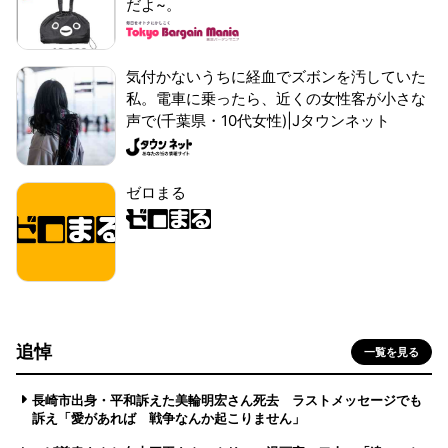
だよ~。
気付かないうちに経血でズボンを汚していた
私。電車に乗ったら、近くの女性客が小さな
声で(千葉県・10代女性)|Jタウンネット
ゼロまる
追悼
一覧を見る
長崎市出身・平和訴えた美輪明宏さん死去 ラストメッセージでも
訴え「愛があれば 戦争なんか起こりません」