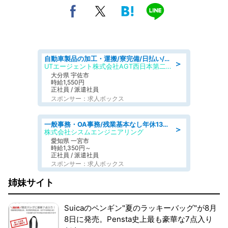
自動車製品の加工・運搬/寮完備/日払い/工場・製造
＞
UTエージェント株式会社AGT西日本第二CU
大分県 宇佐市
時給1,550円
正社員 / 派遣社員
スポンサー：求人ボックス
一般事務・OA事務/残業基本なし年休130日社保完備の一般・調達事務
＞
株式会社シスムエンジニアリング
愛知県 一宮市
時給1,350円～
正社員 / 派遣社員
スポンサー：求人ボックス
姉妹サイト
Suicaのペンギン"夏のラッキーバッグ"が8月
8日に発売。Pensta史上最も豪華な7点入り