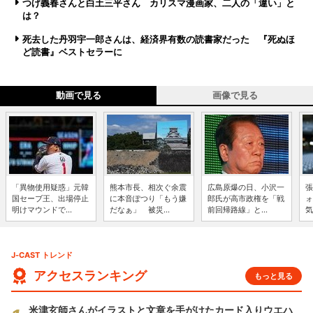
つげ義春さんと白土三平さん カリスマ漫画家、二人の「違い」と
は？
死去した丹羽宇一郎さんは、経済界有数の読書家だった 『死ぬほ
ど読書』ベストセラーに
動画で見る
画像で見る
「異物使用疑惑」元韓
熊本市長、相次ぐ余震
広島原爆の日、小沢一
張
国セーブ王、出場停止
に本音ぽつり「もう嫌
郎氏が高市政権を「戦
ォ
明けマウンドで...
だなぁ」 被災...
前回帰路線」と...
気
J-CAST トレンド
アクセスランキング
もっと見る
米津玄師さんがイラストと文章を手がけたカード入りウエハ