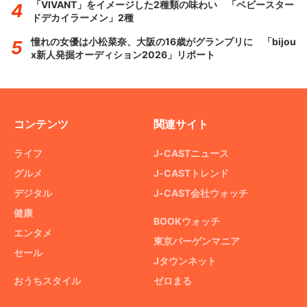
「VIVANT」をイメージした2種類の味わい 「ベビースター
ドデカイラーメン」2種
憧れの女優は小松菜奈、大阪の16歳がグランプリに 「bijou
x新人発掘オーディション2026」リポート
コンテンツ
関連サイト
ライフ
J-CASTニュース
グルメ
J-CASTトレンド
デジタル
J-CAST会社ウォッチ
健康
BOOKウォッチ
エンタメ
東京バーゲンマニア
セール
Jタウンネット
おうちスタイル
ゼロまる