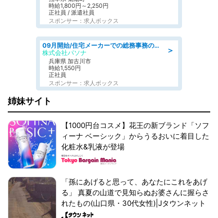
時給1,800円～2,250円
正社員 / 派遣社員
スポンサー：求人ボックス
09月開始/住宅メーカーでの総務事務のお仕事/駅近/車通勤可/一般事務/人事労務
＞
株式会社パソナ
兵庫県 加古川市
時給1,550円
正社員
スポンサー：求人ボックス
姉妹サイト
【1000円台コスメ】花王の新ブランド「ソフ
ィーナ ベーシック」からうるおいに着目した
化粧水&乳液が登場
「孫にあげると思って、あなたにこれをあげ
る」 真夏の山道で見知らぬお婆さんに握らさ
れたもの(山口県・30代女性)|Jタウンネット