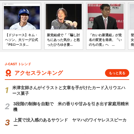
【ドジャース】キム・
新党結成で「「騙し討
「れいわ新選組」が党
登
ヘソン、大リーグ公式
ちにあった気分」と怒
名の変更を発表、「い
女
「PSロースタ...
ったひろゆき妻...
のちの党」へ ...
発
J-CAST トレンド
アクセスランキング
もっと見る
米津玄師さんがイラストと文章を手がけたカード入りウエハ
ース菓子
3段階の制御を自動で 米の香りや甘みを引き出す家庭用精米
機
上質で没入感のあるサウンド ヤマハのワイヤレススピーカ
ー