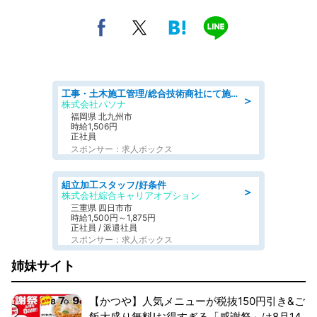
工事・土木施工管理/総合技術商社にて施工管理のお仕事/即日勤務可/車通勤可/工事・土木施工管理/生産・品質管理
＞
株式会社パソナ
福岡県 北九州市
時給1,506円
正社員
スポンサー：求人ボックス
組立加工スタッフ/好条件
＞
株式会社綜合キャリアオプション
三重県 四日市市
時給1,500円～1,875円
正社員 / 派遣社員
スポンサー：求人ボックス
姉妹サイト
【かつや】人気メニューが税抜150円引き&ご
飯大盛り無料!お得すぎる「感謝祭」は8月14