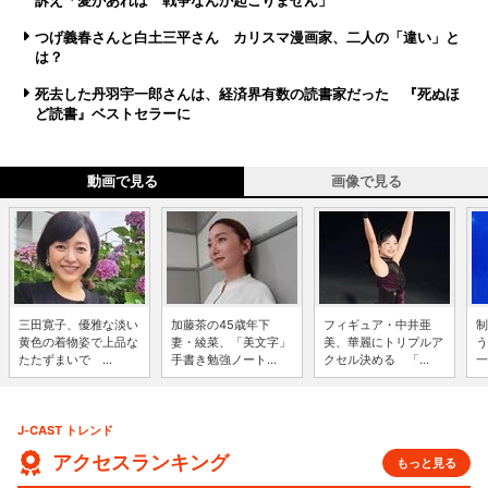
訴え「愛があれば 戦争なんか起こりません」
つげ義春さんと白土三平さん カリスマ漫画家、二人の「違い」と
は？
死去した丹羽宇一郎さんは、経済界有数の読書家だった 『死ぬほ
ど読書』ベストセラーに
動画で見る
画像で見る
三田寛子、優雅な淡い
加藤茶の45歳年下
フィギュア・中井亜
制
黄色の着物姿で上品な
妻・綾菜、「美文字」
美、華麗にトリプルア
う
たたずまいで ...
手書き勉強ノート...
クセル決める 「...
一
J-CAST トレンド
アクセスランキング
もっと見る