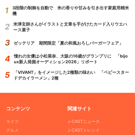
3段階の制御を自動で 米の香りや甘みを引き出す家庭用精米
機
米津玄師さんがイラストと文章を手がけたカード入りウエハ
ース菓子
ゼッテリア 期間限定「夏の和風おろしバーガーフェア」
憧れの女優は小松菜奈、大阪の16歳がグランプリに 「bijo
ux新人発掘オーディション2026」リポート
「VIVANT」をイメージした2種類の味わい 「ベビースター
ドデカイラーメン」2種
コンテンツ
関連サイト
ライフ
J-CASTニュース
グルメ
J-CASTトレンド