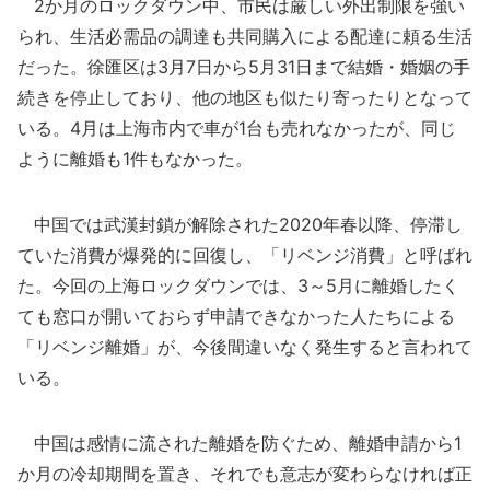
2か月のロックダウン中、市民は厳しい外出制限を強い
られ、生活必需品の調達も共同購入による配達に頼る生活
だった。徐匯区は3月7日から5月31日まで結婚・婚姻の手
続きを停止しており、他の地区も似たり寄ったりとなって
いる。4月は上海市内で車が1台も売れなかったが、同じ
ように離婚も1件もなかった。
中国では武漢封鎖が解除された2020年春以降、停滞し
ていた消費が爆発的に回復し、「リベンジ消費」と呼ばれ
た。今回の上海ロックダウンでは、3～5月に離婚したく
ても窓口が開いておらず申請できなかった人たちによる
「リベンジ離婚」が、今後間違いなく発生すると言われて
いる。
中国は感情に流された離婚を防ぐため、離婚申請から1
か月の冷却期間を置き、それでも意志が変わらなければ正