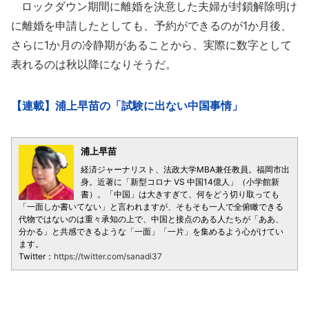
ロックダウン期間に離婚を決意した夫婦が封鎖解除明け
に離婚を申請したとしても、予約ができるのが1か月後、
さらに1か月の冷静期があることから、実際に数字として
表れるのは秋以降になりそうだ。
【連載】浦上早苗の「試験に出ない中国事情」
浦上早苗
経済ジャーナリスト、法政大学MBA兼任教員。福岡市出
身。近著に「新型コロナ VS 中国14億人」（小学館新
書）。「中国」は大きすぎて、何をどう切り取っても
「一面しか書いてない」と言われますが、そもそも一人で全俯瞰できる
代物ではないのは重々承知の上で、中国と接点のある人たちが「ああ、
分かる」と共感できるような「一面」「一片」を集めるよう心がけてい
ます。
Twitter：
https://twitter.com/sanadi37