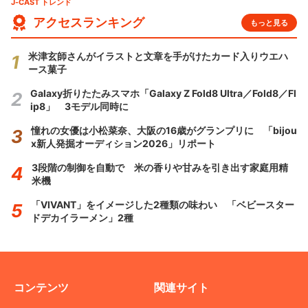
J-CAST トレンド
アクセスランキング
もっと見る
米津玄師さんがイラストと文章を手がけたカード入りウエハ
ース菓子
Galaxy折りたたみスマホ「Galaxy Z Fold8 Ultra／Fold8／Fl
ip8」 3モデル同時に
憧れの女優は小松菜奈、大阪の16歳がグランプリに 「bijou
x新人発掘オーディション2026」リポート
3段階の制御を自動で 米の香りや甘みを引き出す家庭用精
米機
「VIVANT」をイメージした2種類の味わい 「ベビースター
ドデカイラーメン」2種
コンテンツ
関連サイト