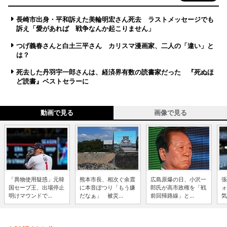
長崎市出身・平和訴えた美輪明宏さん死去 ラストメッセージでも
訴え「愛があれば 戦争なんか起こりません」
つげ義春さんと白土三平さん カリスマ漫画家、二人の「違い」と
は？
死去した丹羽宇一郎さんは、経済界有数の読書家だった 『死ぬほ
ど読書』ベストセラーに
動画で見る
画像で見る
「異物使用疑惑」元韓
熊本市長、相次ぐ余震
広島原爆の日、小沢一
張
国セーブ王、出場停止
に本音ぽつり「もう嫌
郎氏が高市政権を「戦
ォ
明けマウンドで...
だなぁ」 被災...
前回帰路線」と...
気