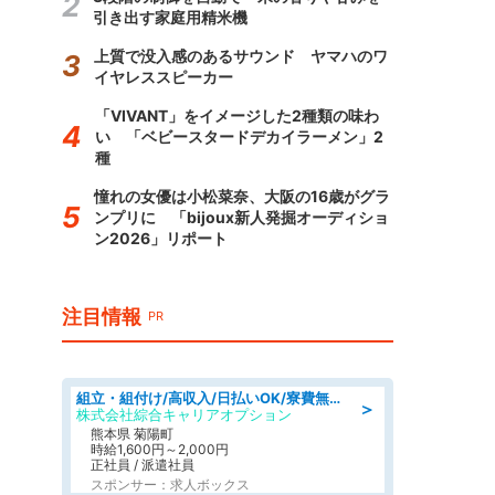
引き出す家庭用精米機
上質で没入感のあるサウンド ヤマハのワ
イヤレススピーカー
「VIVANT」をイメージした2種類の味わ
い 「ベビースタードデカイラーメン」2
種
憧れの女優は小松菜奈、大阪の16歳がグラ
ンプリに 「bijoux新人発掘オーディショ
ン2026」リポート
注目情報
PR
組立・組付け/高収入/日払いOK/寮費無料/交替制/20・30・40代活躍中
＞
株式会社綜合キャリアオプション
熊本県 菊陽町
時給1,600円～2,000円
正社員 / 派遣社員
スポンサー：求人ボックス