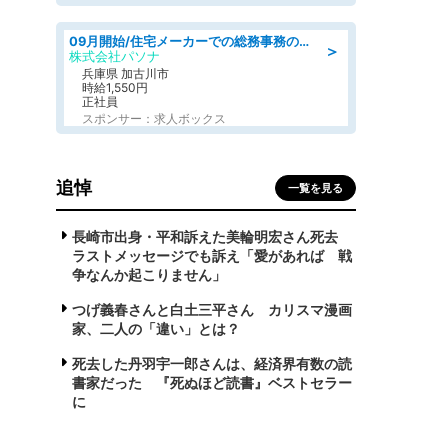
09月開始/住宅メーカーでの総務事務のお仕事/駅近/車通勤可/一般事務/人事労務
＞
株式会社パソナ
兵庫県 加古川市
時給1,550円
正社員
スポンサー：求人ボックス
追悼
一覧を見る
長崎市出身・平和訴えた美輪明宏さん死去
ラストメッセージでも訴え「愛があれば 戦
争なんか起こりません」
つげ義春さんと白土三平さん カリスマ漫画
家、二人の「違い」とは？
死去した丹羽宇一郎さんは、経済界有数の読
書家だった 『死ぬほど読書』ベストセラー
に