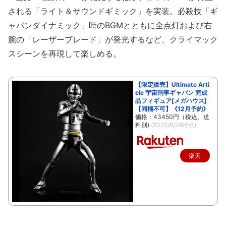
される「ライト＆サウンドギミック」を実装。必殺技「ギ
ャバンダイナミック」時のBGMとともに全点灯および右
腕の「レーザーブレード」が発光するなど、クライマック
スシーンを再現して楽しめる。
【限定販売】Ultimate Arti
cle 宇宙刑事ギャバン 完成
品フィギュア[メガハウス]
【同梱不可】《12月予約》
価格：43450円（税込、送
料別)
(2022/8/26時点)
楽天
で購
入