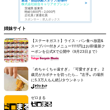
製造・部品供給スタッフ/好条件
＞
株式会社綜合キャリアオプション
茨城県 坂東市
時給1,600円～2,000円
正社員 / 派遣社員
スポンサー：求人ボックス
姉妹サイト
【ステーキガスト】ライス・パン食べ放題&
スープバー付きメニュー1111円はお得!最新ク
ーポンを公式Xで公開中《9月23日まで》
「めちゃくちゃ遠すぎ」「可愛すぎます」 2
歳児がカボチャを切ったら...〝左手〟の場所
に5.3万人もん絶|Jタウンネット
ゼロまる