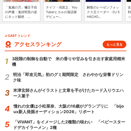
「鬼滅の刃」禰豆子役
ナイツ・塙宣之、You
解散のレペゼンフォッ
女
の声優・鬼頭明里の姿
Tuberヒカルの落語家
クス元リーダー・DJ S
利
にネット騒然 ...
デビュー...
HACHO...
ッ
J-CAST トレンド
アクセスランキング
もっと見る
3段階の制御を自動で 米の香りや甘みを引き出す家庭用精米
機
明治「即攻元気」初のグミ期間限定 さわやかな栄養ドリン
ク味
米津玄師さんがイラストと文章を手がけたカード入りウエハ
ース菓子
憧れの女優は小松菜奈、大阪の16歳がグランプリに 「bijo
ux新人発掘オーディション2026」リポート
「VIVANT」をイメージした2種類の味わい 「ベビースター
ドデカイラーメン」2種