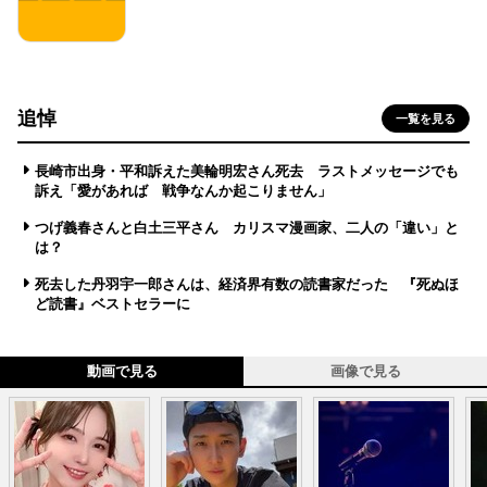
追悼
一覧を見る
長崎市出身・平和訴えた美輪明宏さん死去 ラストメッセージでも
訴え「愛があれば 戦争なんか起こりません」
つげ義春さんと白土三平さん カリスマ漫画家、二人の「違い」と
は？
死去した丹羽宇一郎さんは、経済界有数の読書家だった 『死ぬほ
ど読書』ベストセラーに
動画で見る
画像で見る