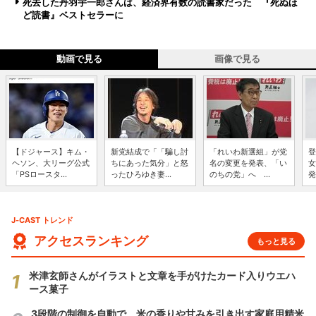
死去した丹羽宇一郎さんは、経済界有数の読書家だった 『死ぬほ
ど読書』ベストセラーに
動画で見る
画像で見る
【ドジャース】キム・
新党結成で「「騙し討
「れいわ新選組」が党
登
ヘソン、大リーグ公式
ちにあった気分」と怒
名の変更を発表、「い
女
「PSロースタ...
ったひろゆき妻...
のちの党」へ ...
発
J-CAST トレンド
アクセスランキング
もっと見る
米津玄師さんがイラストと文章を手がけたカード入りウエハ
ース菓子
3段階の制御を自動で 米の香りや甘みを引き出す家庭用精米