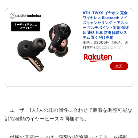
ATH-TWX9 イヤホン 完全
ワイヤレス Bluetooth ノイ
ズキャンセリング ヒアスル
ー マルチポイント対応 低遅
延 通話 片耳 防滴 除菌シス
テム 置くだけ充電
価格：33000円（税込、送
料無料)
(2022/9/2時点)
楽天
で購
入
ユーザー1人1人の耳の個性に合わせて装着を調整可能な
計12種類のイヤーピースを同梱する。
付属の充電ケースは「深紫外線除菌システム」を搭載