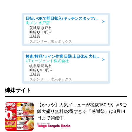
日払いOKで即日収入/キッチンスタッフ/「原付免許必須」デリバリー業務など、自己成長可能な幅広い仕事に挑戦!髪型自由&ピアス・ネイルOK/茨城県/水戸市
＞
肉メシ 水戸店
茨城県 水戸市
時給1,100円～
正社員
スポンサー：求人ボックス
検査/検品/ライン作業 日勤 土日休み 力仕事ほぼなし 座り作業メイン 検品·検査
＞
UTエージェント株式会社
岐阜県 羽島市
時給1,300円～
正社員
スポンサー：求人ボックス
姉妹サイト
【かつや】人気メニューが税抜150円引き&ご
飯大盛り無料!お得すぎる「感謝祭」は8月14
日まで開催中。