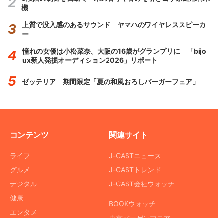
機
上質で没入感のあるサウンド ヤマハのワイヤレススピーカ
ー
憧れの女優は小松菜奈、大阪の16歳がグランプリに 「bijo
ux新人発掘オーディション2026」リポート
ゼッテリア 期間限定「夏の和風おろしバーガーフェア」
コンテンツ
関連サイト
ライフ
J-CASTニュース
グルメ
J-CASTトレンド
デジタル
J-CAST会社ウォッチ
健康
BOOKウォッチ
エンタメ
東京バーゲンマニア