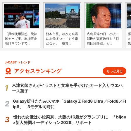
「異物使用疑惑」元韓
熊本市長、相次ぐ余震
広島原爆の日、小沢一
張
国セーブ王、出場停止
に本音ぽつり「もう嫌
郎氏が高市政権を「戦
ォ
明けマウンドで...
だなぁ」 被災...
前回帰路線」と...
気
J-CAST トレンド
アクセスランキング
もっと見る
米津玄師さんがイラストと文章を手がけたカード入りウエハ
ース菓子
Galaxy折りたたみスマホ「Galaxy Z Fold8 Ultra／Fold8／Fl
ip8」 3モデル同時に
憧れの女優は小松菜奈、大阪の16歳がグランプリに 「bijou
x新人発掘オーディション2026」リポート