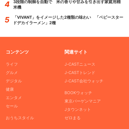
3段階の制御を自動で 米の香りや甘みを引き出す家庭用精
米機
「VIVANT」をイメージした2種類の味わい 「ベビースター
ドデカイラーメン」2種
コンテンツ
関連サイト
ライフ
J-CASTニュース
グルメ
J-CASTトレンド
デジタル
J-CAST会社ウォッチ
健康
BOOKウォッチ
エンタメ
東京バーゲンマニア
セール
Jタウンネット
おうちスタイル
ゼロまる