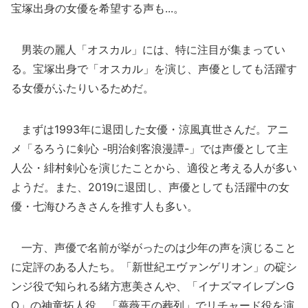
宝塚出身の女優を希望する声も...。
男装の麗人「オスカル」には、特に注目が集まってい
る。宝塚出身で「オスカル」を演じ、声優としても活躍す
る女優がふたりいるためだ。
まずは1993年に退団した女優・涼風真世さんだ。アニ
メ「るろうに剣心 -明治剣客浪漫譚-」では声優として主
人公・緋村剣心を演じたことから、適役と考える人が多い
ようだ。また、2019に退団し、声優としても活躍中の女
優・七海ひろきさんを推す人も多い。
一方、声優で名前が挙がったのは少年の声を演じること
に定評のある人たち。「新世紀エヴァンゲリオン」の碇シ
ンジ役で知られる緒方恵美さんや、「イナズマイレブンG
O」の神童拓人役、「薔薇王の葬列」でリチャード役を演