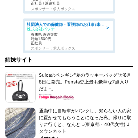
正社員 / 派遣社員
スポンサー：求人ボックス
社団法人での保健師・看護師のお仕事/未経験OK/要資格:普通免許、保健師、正看護師
＞
株式会社パソナ
香川県 善通寺市
時給1,500円
正社員
スポンサー：求人ボックス
姉妹サイト
Suicaのペンギン"夏のラッキーバッグ"が8月
8日に発売。Pensta史上最も豪華な7点入り
だよ~。
通勤中に自転車がパンクし、知らない人の家
に置かせてもらうことになった私。帰りに取
りに行くと、なんと...(東京都・40代女性)|J
タウンネット