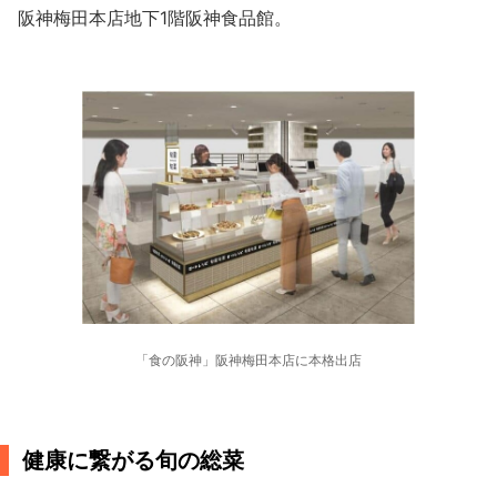
阪神梅田本店地下1階阪神食品館。
「食の阪神」阪神梅田本店に本格出店
健康に繋がる旬の総菜