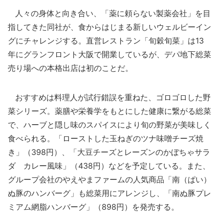
人々の身体と向き合い、「薬に頼らない製薬会社」を目
指してきた同社が、食からはじまる新しいウェルビーイン
グにチャレンジする。直営レストラン「旬穀旬菜」は13
年にグランフロント大阪で開業しているが、デパ地下総菜
売り場への本格出店は初のことだ。
おすすめは料理人が試行錯誤を重ねた、ゴロゴロした野
菜シリーズ。薬膳や栄養学をもとにした健康に繋がる総菜
で、ハーブと隠し味のスパイスにより旬の野菜が美味しく
食べられる。「ローストした玉ねぎのツナ味噌チーズ焼
き」（398円）、「大豆チーズとレーズンのかぼちゃサラ
ダ カレー風味」（438円）などを予定している。また、
グループ会社のやえやまファームの人気商品「南（ぱい）
ぬ豚のハンバーグ」も総菜用にアレンジし、「南ぬ豚プレ
ミアム網脂ハンバーグ」（898円）を発売する。