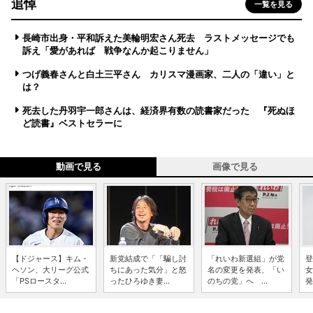
追悼
一覧を見る
長崎市出身・平和訴えた美輪明宏さん死去 ラストメッセージでも
訴え「愛があれば 戦争なんか起こりません」
つげ義春さんと白土三平さん カリスマ漫画家、二人の「違い」と
は？
死去した丹羽宇一郎さんは、経済界有数の読書家だった 『死ぬほ
ど読書』ベストセラーに
動画で見る
画像で見る
【ドジャース】キム・
新党結成で「「騙し討
「れいわ新選組」が党
登
ヘソン、大リーグ公式
ちにあった気分」と怒
名の変更を発表、「い
女
「PSロースタ...
ったひろゆき妻...
のちの党」へ ...
発