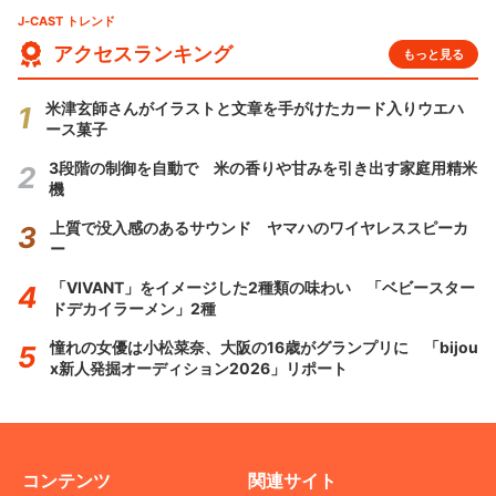
J-CAST トレンド
アクセスランキング
もっと見る
米津玄師さんがイラストと文章を手がけたカード入りウエハ
ース菓子
3段階の制御を自動で 米の香りや甘みを引き出す家庭用精米
機
上質で没入感のあるサウンド ヤマハのワイヤレススピーカ
ー
「VIVANT」をイメージした2種類の味わい 「ベビースター
ドデカイラーメン」2種
憧れの女優は小松菜奈、大阪の16歳がグランプリに 「bijou
x新人発掘オーディション2026」リポート
コンテンツ
関連サイト