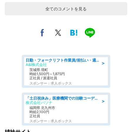
全てのコメントを見る
日勤・フォークリフト作業員/前払い・週払い制度あり/長期安定/有給とりやすい/環境充実
＞
A&I株式会社
茨城県 境町
時給1,500円～1,875円
正社員 / 派遣社員
スポンサー：求人ボックス
「土日祝休み」医療機関での治験コーディネーターのお仕事/看護師
＞
株式会社パソナ
福岡県 北九州市
時給2,100円
正社員
スポンサー：求人ボックス
姉妹サイト