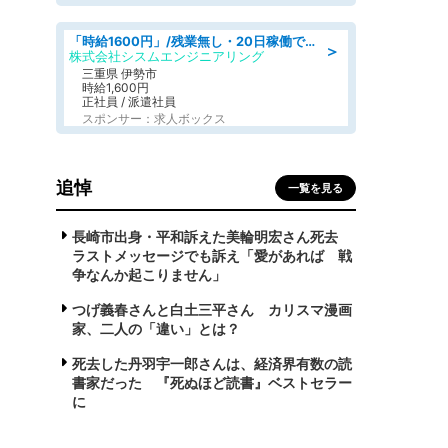
「時給1600円」/残業無し・20日稼働で月収25万円以上可/人物重視の選考/ねじ締めや梱包業務
＞
株式会社シスムエンジニアリング
三重県 伊勢市
時給1,600円
正社員 / 派遣社員
スポンサー：求人ボックス
追悼
一覧を見る
長崎市出身・平和訴えた美輪明宏さん死去
ラストメッセージでも訴え「愛があれば 戦
争なんか起こりません」
つげ義春さんと白土三平さん カリスマ漫画
家、二人の「違い」とは？
死去した丹羽宇一郎さんは、経済界有数の読
書家だった 『死ぬほど読書』ベストセラー
に