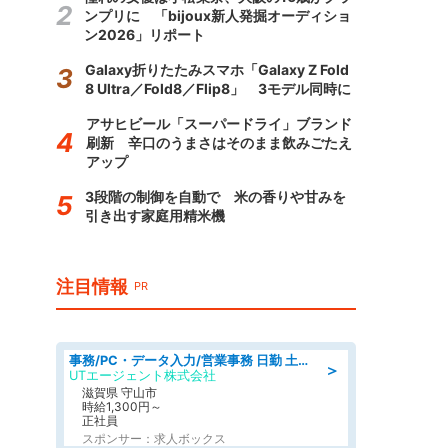
ンプリに 「bijoux新人発掘オーディショ
ン2026」リポート
Galaxy折りたたみスマホ「Galaxy Z Fold
8 Ultra／Fold8／Flip8」 3モデル同時に
アサヒビール「スーパードライ」ブランド
刷新 辛口のうまさはそのまま飲みごたえ
アップ
3段階の制御を自動で 米の香りや甘みを
引き出す家庭用精米機
注目情報
PR
事務/PC・データ入力/営業事務 日勤 土日休み 船舶用のエンジンを扱う会社 総合事務
＞
UTエージェント株式会社
滋賀県 守山市
時給1,300円～
正社員
スポンサー：求人ボックス