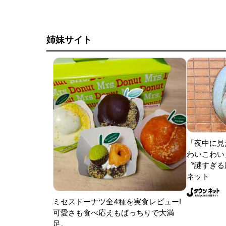
姉妹サイト
「夜中に見
わいこわい
〝謎すぎる顔
ネット
ミセスドーナツ全4種を実食レビュー!
可愛さも食べ応えもばっちりで大満
足。