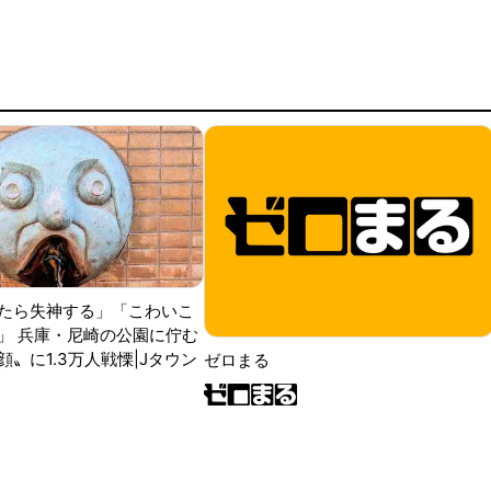
たら失神する」「こわいこ
」 兵庫・尼崎の公園に佇む
〟に1.3万人戦慄|Jタウン
ゼロまる