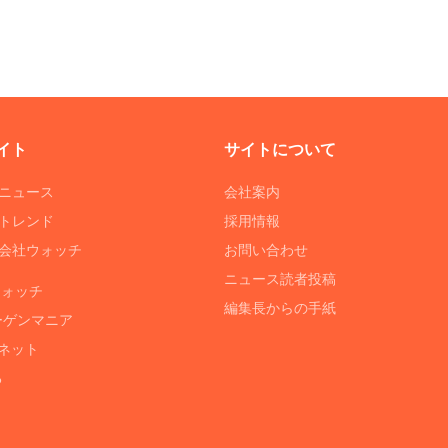
イト
サイトについて
Tニュース
会社案内
Tトレンド
採用情報
ST会社ウォッチ
お問い合わせ
ニュース読者投稿
ウォッチ
編集長からの手紙
ーゲンマニア
ネット
る