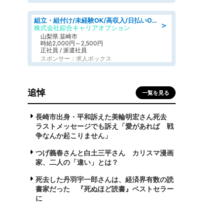
組立・組付け/未経験OK/高収入/日払いOK/寮費無料/日勤
＞
株式会社綜合キャリアオプション
山梨県 韮崎市
時給2,000円～2,500円
正社員 / 派遣社員
スポンサー：求人ボックス
追悼
一覧を見る
長崎市出身・平和訴えた美輪明宏さん死去
ラストメッセージでも訴え「愛があれば 戦
争なんか起こりません」
つげ義春さんと白土三平さん カリスマ漫画
家、二人の「違い」とは？
死去した丹羽宇一郎さんは、経済界有数の読
書家だった 『死ぬほど読書』ベストセラー
に