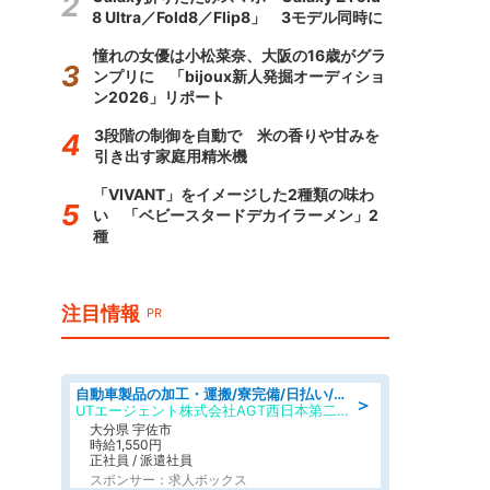
8 Ultra／Fold8／Flip8」 3モデル同時に
憧れの女優は小松菜奈、大阪の16歳がグラ
ンプリに 「bijoux新人発掘オーディショ
ン2026」リポート
3段階の制御を自動で 米の香りや甘みを
引き出す家庭用精米機
「VIVANT」をイメージした2種類の味わ
い 「ベビースタードデカイラーメン」2
種
注目情報
PR
自動車製品の加工・運搬/寮完備/日払い/工場・製造
＞
UTエージェント株式会社AGT西日本第二CU
大分県 宇佐市
時給1,550円
正社員 / 派遣社員
スポンサー：求人ボックス