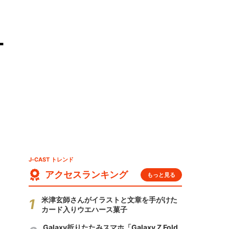
ー
J-CAST トレンド
アクセスランキング
もっと見る
米津玄師さんがイラストと文章を手がけた
カード入りウエハース菓子
Galaxy折りたたみスマホ「Galaxy Z Fold