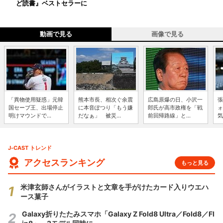
ど読書』ベストセラーに
動画で見る
画像で見る
「異物使用疑惑」元韓
熊本市長、相次ぐ余震
広島原爆の日、小沢一
張
国セーブ王、出場停止
に本音ぽつり「もう嫌
郎氏が高市政権を「戦
ォ
明けマウンドで...
だなぁ」 被災...
前回帰路線」と...
気
J-CAST トレンド
アクセスランキング
もっと見る
米津玄師さんがイラストと文章を手がけたカード入りウエハ
ース菓子
Galaxy折りたたみスマホ「Galaxy Z Fold8 Ultra／Fold8／Fl