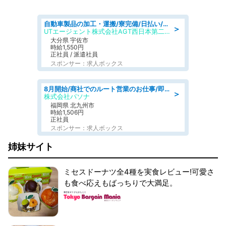
自動車製品の加工・運搬/寮完備/日払い/工場・製造
＞
UTエージェント株式会社AGT西日本第二CU
大分県 宇佐市
時給1,550円
正社員 / 派遣社員
スポンサー：求人ボックス
8月開始/商社でのルート営業のお仕事/即日勤務可/車通勤可/営業
＞
株式会社パソナ
福岡県 北九州市
時給1,506円
正社員
スポンサー：求人ボックス
姉妹サイト
ミセスドーナツ全4種を実食レビュー!可愛さ
も食べ応えもばっちりで大満足。