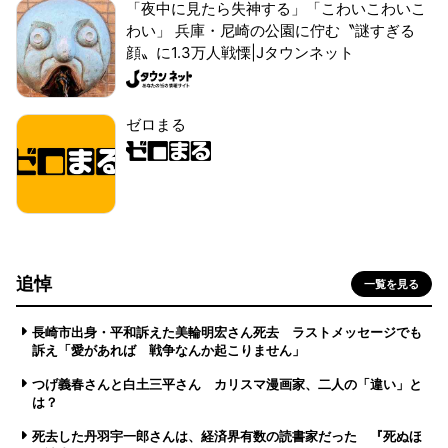
「夜中に見たら失神する」「こわいこわいこ
わい」 兵庫・尼崎の公園に佇む〝謎すぎる
顔〟に1.3万人戦慄|Jタウンネット
ゼロまる
追悼
一覧を見る
長崎市出身・平和訴えた美輪明宏さん死去 ラストメッセージでも
訴え「愛があれば 戦争なんか起こりません」
つげ義春さんと白土三平さん カリスマ漫画家、二人の「違い」と
は？
死去した丹羽宇一郎さんは、経済界有数の読書家だった 『死ぬほ