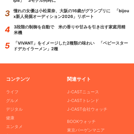
ip8」 3モデル同時に
憧れの女優は小松菜奈、大阪の16歳がグランプリに 「bijou
x新人発掘オーディション2026」リポート
3段階の制御を自動で 米の香りや甘みを引き出す家庭用精
米機
「VIVANT」をイメージした2種類の味わい 「ベビースター
ドデカイラーメン」2種
コンテンツ
関連サイト
ライフ
J-CASTニュース
グルメ
J-CASTトレンド
デジタル
J-CAST会社ウォッチ
健康
BOOKウォッチ
エンタメ
東京バーゲンマニア