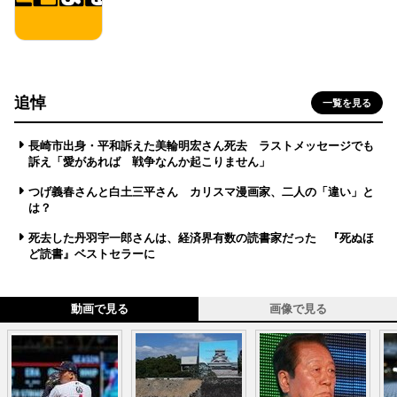
追悼
一覧を見る
長崎市出身・平和訴えた美輪明宏さん死去 ラストメッセージでも
訴え「愛があれば 戦争なんか起こりません」
つげ義春さんと白土三平さん カリスマ漫画家、二人の「違い」と
は？
死去した丹羽宇一郎さんは、経済界有数の読書家だった 『死ぬほ
ど読書』ベストセラーに
動画で見る
画像で見る