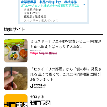
産業用機器・製品の巻き上げ・機械操作・材料補充/寮完備/日勤/日払い/工場・製造
＞
UTエージェント株式会社AGT関西第三CU
兵庫県 丹波市
時給1,220円
正社員 / 派遣社員
スポンサー：求人ボックス
姉妹サイト
ミセスドーナツ全4種を実食レビュー!可愛さ
も食べ応えもばっちりで大満足。
「ヒクイドリの部屋」から〝謎の棒〟発見さ
れる 黒くて硬くて...これは何?動物園に聞く|
Jタウンネット
ゼロまる