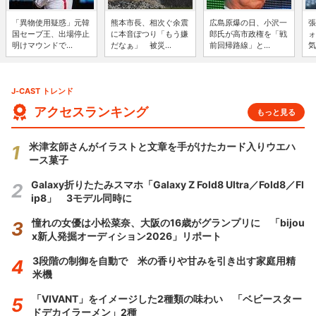
「異物使用疑惑」元韓
熊本市長、相次ぐ余震
広島原爆の日、小沢一
張
国セーブ王、出場停止
に本音ぽつり「もう嫌
郎氏が高市政権を「戦
ォ
明けマウンドで...
だなぁ」 被災...
前回帰路線」と...
気
J-CAST トレンド
アクセスランキング
もっと見る
米津玄師さんがイラストと文章を手がけたカード入りウエハ
ース菓子
Galaxy折りたたみスマホ「Galaxy Z Fold8 Ultra／Fold8／Fl
ip8」 3モデル同時に
憧れの女優は小松菜奈、大阪の16歳がグランプリに 「bijou
x新人発掘オーディション2026」リポート
3段階の制御を自動で 米の香りや甘みを引き出す家庭用精
米機
「VIVANT」をイメージした2種類の味わい 「ベビースター
ドデカイラーメン」2種