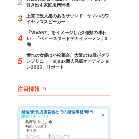
引き出す家庭用精米機
上質で没入感のあるサウンド ヤマハのワ
イヤレススピーカー
「VIVANT」をイメージした2種類の味わ
い 「ベビースタードデカイラーメン」2
種
憧れの女優は小松菜奈、大阪の16歳がグラ
ンプリに 「bijoux新人発掘オーディショ
ン2026」リポート
注目情報
PR
経理/飲食店運営会社での経理事務/即日勤務可/車通勤可/経理/一般事務
＞
株式会社パソナ
兵庫県 加古川市
時給1,550円
正社員
スポンサー：求人ボックス