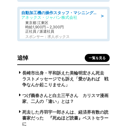
自動加工機の操作スタッフ・マシニングセンタ/工業系卒歓迎/未経験OK/年間休日125日/ブランクOK/交通費支給
＞
アネックス・ジャパン株式会社
東京都 江東区
時給1,900円～2,300円
正社員 / 派遣社員
スポンサー：求人ボックス
追悼
一覧を見る
長崎市出身・平和訴えた美輪明宏さん死去
ラストメッセージでも訴え「愛があれば 戦
争なんか起こりません」
つげ義春さんと白土三平さん カリスマ漫画
家、二人の「違い」とは？
死去した丹羽宇一郎さんは、経済界有数の読
書家だった 『死ぬほど読書』ベストセラー
に