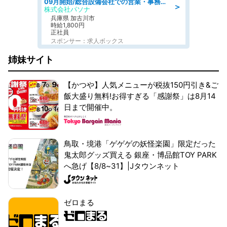
09月開始/総合設備会社での営業・事務のお仕事/車通勤可/賞与あり/営業/営業事務
＞
株式会社パソナ
兵庫県 加古川市
時給1,800円
正社員
スポンサー：求人ボックス
姉妹サイト
【かつや】人気メニューが税抜150円引き&ご
飯大盛り無料!お得すぎる「感謝祭」は8月14
日まで開催中。
鳥取・境港「ゲゲゲの妖怪楽園」限定だった
鬼太郎グッズ買える 銀座・博品館TOY PARK
へ急げ【8/8~31】|Jタウンネット
ゼロまる