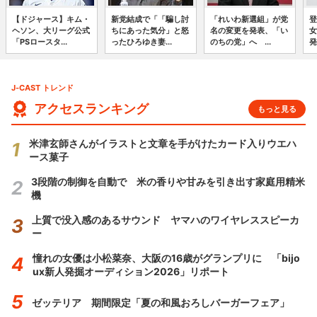
【ドジャース】キム・
新党結成で「「騙し討
「れいわ新選組」が党
登
ヘソン、大リーグ公式
ちにあった気分」と怒
名の変更を発表、「い
女
「PSロースタ...
ったひろゆき妻...
のちの党」へ ...
発
J-CAST トレンド
アクセスランキング
もっと見る
米津玄師さんがイラストと文章を手がけたカード入りウエハ
ース菓子
3段階の制御を自動で 米の香りや甘みを引き出す家庭用精米
機
上質で没入感のあるサウンド ヤマハのワイヤレススピーカ
ー
憧れの女優は小松菜奈、大阪の16歳がグランプリに 「bijo
ux新人発掘オーディション2026」リポート
ゼッテリア 期間限定「夏の和風おろしバーガーフェア」