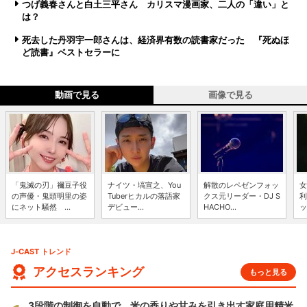
つげ義春さんと白土三平さん カリスマ漫画家、二人の「違い」と
は？
死去した丹羽宇一郎さんは、経済界有数の読書家だった 『死ぬほ
ど読書』ベストセラーに
動画で見る
画像で見る
「鬼滅の刃」禰豆子役
ナイツ・塙宣之、You
解散のレペゼンフォッ
女
の声優・鬼頭明里の姿
Tuberヒカルの落語家
クス元リーダー・DJ S
利
にネット騒然 ...
デビュー...
HACHO...
ッ
J-CAST トレンド
アクセスランキング
もっと見る
3段階の制御を自動で 米の香りや甘みを引き出す家庭用精米