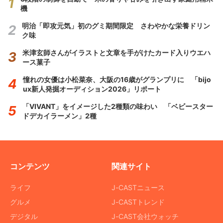
機
明治「即攻元気」初のグミ期間限定 さわやかな栄養ドリン
ク味
米津玄師さんがイラストと文章を手がけたカード入りウエハ
ース菓子
憧れの女優は小松菜奈、大阪の16歳がグランプリに 「bijo
ux新人発掘オーディション2026」リポート
「VIVANT」をイメージした2種類の味わい 「ベビースター
ドデカイラーメン」2種
コンテンツ
関連サイト
ライフ
J-CASTニュース
グルメ
J-CASTトレンド
デジタル
J-CAST会社ウォッチ