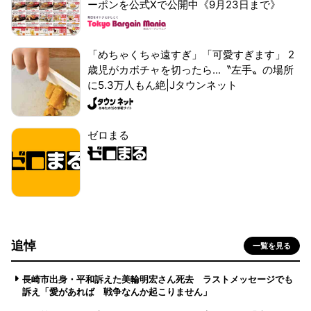
ーポンを公式Xで公開中《9月23日まで》
「めちゃくちゃ遠すぎ」「可愛すぎます」 2
歳児がカボチャを切ったら...〝左手〟の場所
に5.3万人もん絶|Jタウンネット
ゼロまる
追悼
一覧を見る
長崎市出身・平和訴えた美輪明宏さん死去 ラストメッセージでも
訴え「愛があれば 戦争なんか起こりません」