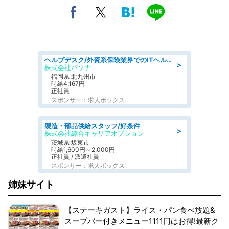
ヘルプデスク/外資系保険業界でのITヘルプデスク業務/駅近/即日勤務可/ヘルプデスク
＞
株式会社パソナ
福岡県 北九州市
時給4,167円
正社員
スポンサー：求人ボックス
製造・部品供給スタッフ/好条件
＞
株式会社綜合キャリアオプション
茨城県 坂東市
時給1,600円～2,000円
正社員 / 派遣社員
スポンサー：求人ボックス
姉妹サイト
【ステーキガスト】ライス・パン食べ放題&
スープバー付きメニュー1111円はお得!最新ク