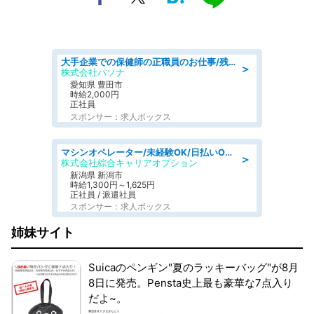
大手企業での保健師の正職員のお仕事/残業なし/要資格:保健師
＞
株式会社パソナ
愛知県 豊田市
時給2,000円
正社員
スポンサー：求人ボックス
マシンオペレーター/未経験OK/日払いOK/寮費無料/交替制/20・30・40代活躍中
＞
株式会社綜合キャリアオプション
新潟県 新潟市
時給1,300円～1,625円
正社員 / 派遣社員
スポンサー：求人ボックス
姉妹サイト
Suicaのペンギン"夏のラッキーバッグ"が8月
8日に発売。Pensta史上最も豪華な7点入り
だよ~。