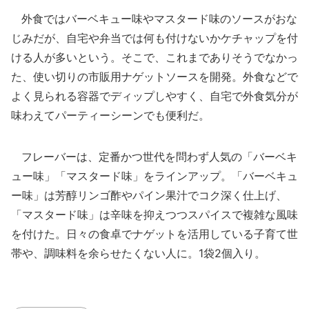
外食ではバーベキュー味やマスタード味のソースがおな
じみだが、自宅や弁当では何も付けないかケチャップを付
ける人が多いという。そこで、これまでありそうでなかっ
た、使い切りの市販用ナゲットソースを開発。外食などで
よく見られる容器でディップしやすく、自宅で外食気分が
味わえてパーティーシーンでも便利だ。
フレーバーは、定番かつ世代を問わず人気の「バーベキ
ュー味」「マスタード味」をラインアップ。「バーベキュ
ー味」は芳醇リンゴ酢やパイン果汁でコク深く仕上げ、
「マスタード味」は辛味を抑えつつスパイスで複雑な風味
を付けた。日々の食卓でナゲットを活用している子育て世
帯や、調味料を余らせたくない人に。1袋2個入り。