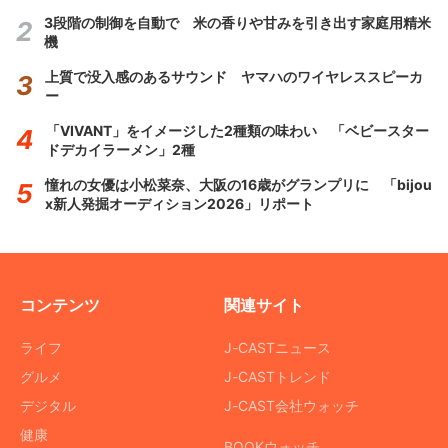
3段階の制御を自動で 米の香りや甘みを引き出す家庭用精米
機
上質で没入感のあるサウンド ヤマハのワイヤレススピーカ
ー
「VIVANT」をイメージした2種類の味わい 「ベビースター
ドデカイラーメン」2種
憧れの女優は小松菜奈、大阪の16歳がグランプリに 「bijou
x新人発掘オーディション2026」リポート
コンテンツ
関連サイト
ライフ
J-CASTニュース
グルメ
J-CASTトレンド
デジタル
J-CAST会社ウォッチ
健康
BOOKウォッチ