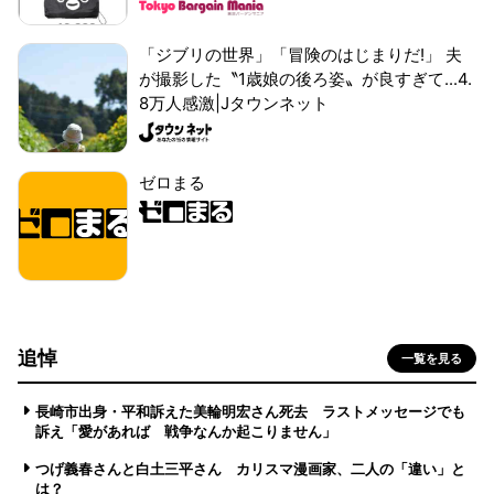
「ジブリの世界」「冒険のはじまりだ!」 夫
が撮影した〝1歳娘の後ろ姿〟が良すぎて...4.
8万人感激|Jタウンネット
ゼロまる
追悼
一覧を見る
長崎市出身・平和訴えた美輪明宏さん死去 ラストメッセージでも
訴え「愛があれば 戦争なんか起こりません」
つげ義春さんと白土三平さん カリスマ漫画家、二人の「違い」と
は？