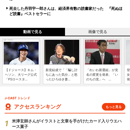
死去した丹羽宇一郎さんは、経済界有数の読書家だった 『死ぬほ
ど読書』ベストセラーに
動画で見る
画像で見る
【ドジャース】キム・
新党結成で「「騙し討
「れいわ新選組」が党
登
ヘソン、大リーグ公式
ちにあった気分」と怒
名の変更を発表、「い
女
「PSロースタ...
ったひろゆき妻...
のちの党」へ ...
発
J-CAST トレンド
アクセスランキング
もっと見る
米津玄師さんがイラストと文章を手がけたカード入りウエハ
ース菓子