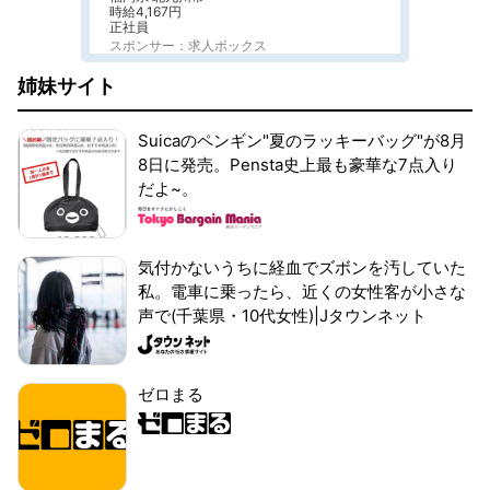
時給4,167円
正社員
スポンサー：求人ボックス
姉妹サイト
Suicaのペンギン"夏のラッキーバッグ"が8月
8日に発売。Pensta史上最も豪華な7点入り
だよ~。
気付かないうちに経血でズボンを汚していた
私。電車に乗ったら、近くの女性客が小さな
声で(千葉県・10代女性)|Jタウンネット
ゼロまる