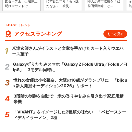
国セーブ王、出場停止
に本音ぽつり「もう嫌
郎氏が高市政権を「戦
ォ
明けマウンドで...
だなぁ」 被災...
前回帰路線」と...
気
J-CAST トレンド
アクセスランキング
もっと見る
米津玄師さんがイラストと文章を手がけたカード入りウエハ
ース菓子
Galaxy折りたたみスマホ「Galaxy Z Fold8 Ultra／Fold8／Fl
ip8」 3モデル同時に
憧れの女優は小松菜奈、大阪の16歳がグランプリに 「bijou
x新人発掘オーディション2026」リポート
3段階の制御を自動で 米の香りや甘みを引き出す家庭用精
米機
「VIVANT」をイメージした2種類の味わい 「ベビースター
ドデカイラーメン」2種