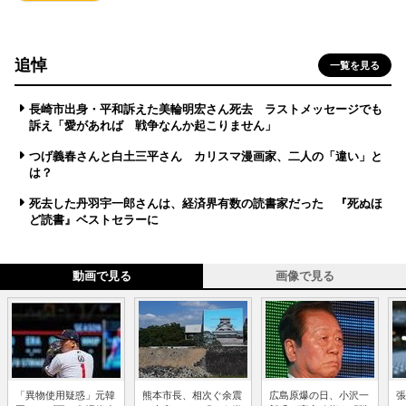
追悼
一覧を見る
長崎市出身・平和訴えた美輪明宏さん死去 ラストメッセージでも
訴え「愛があれば 戦争なんか起こりません」
つげ義春さんと白土三平さん カリスマ漫画家、二人の「違い」と
は？
死去した丹羽宇一郎さんは、経済界有数の読書家だった 『死ぬほ
ど読書』ベストセラーに
動画で見る
画像で見る
「異物使用疑惑」元韓
熊本市長、相次ぐ余震
広島原爆の日、小沢一
張