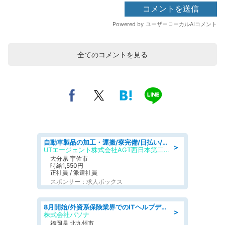
全てのコメントを見る
自動車製品の加工・運搬/寮完備/日払い/工場・製造
＞
UTエージェント株式会社AGT西日本第二CU
大分県 宇佐市
時給1,550円
正社員 / 派遣社員
スポンサー：求人ボックス
8月開始/外資系保険業界でのITヘルプデスク業務/駅近/即日勤務可/ヘルプデスク
＞
株式会社パソナ
福岡県 北九州市