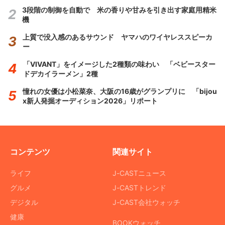
3段階の制御を自動で 米の香りや甘みを引き出す家庭用精米
機
上質で没入感のあるサウンド ヤマハのワイヤレススピーカ
ー
「VIVANT」をイメージした2種類の味わい 「ベビースター
ドデカイラーメン」2種
憧れの女優は小松菜奈、大阪の16歳がグランプリに 「bijou
x新人発掘オーディション2026」リポート
コンテンツ
関連サイト
ライフ
J-CASTニュース
グルメ
J-CASTトレンド
デジタル
J-CAST会社ウォッチ
健康
BOOKウォッチ