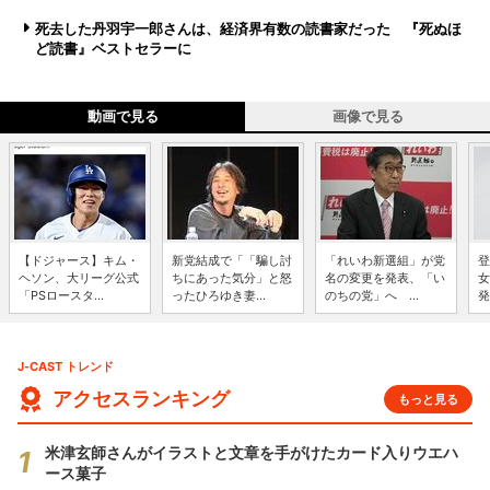
死去した丹羽宇一郎さんは、経済界有数の読書家だった 『死ぬほ
ど読書』ベストセラーに
動画で見る
画像で見る
【ドジャース】キム・
新党結成で「「騙し討
「れいわ新選組」が党
登
ヘソン、大リーグ公式
ちにあった気分」と怒
名の変更を発表、「い
女
「PSロースタ...
ったひろゆき妻...
のちの党」へ ...
発
J-CAST トレンド
アクセスランキング
もっと見る
米津玄師さんがイラストと文章を手がけたカード入りウエハ
ース菓子