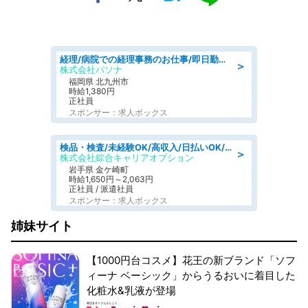
経理/病院での経理事務のお仕事/即日勤務可/車通勤可/経理/一般事務
＞
株式会社パソナ
福岡県 北九州市
時給1,380円
正社員
スポンサー：求人ボックス
検品・検査/未経験OK/高収入/日払いOK/交替制/20・30・40代活躍中
＞
株式会社綜合キャリアオプション
岩手県 金ケ崎町
時給1,650円～2,063円
正社員 / 派遣社員
スポンサー：求人ボックス
姉妹サイト
【1000円台コスメ】花王の新ブランド「ソフ
ィーナ ベーシック」からうるおいに着目した
化粧水&乳液が登場