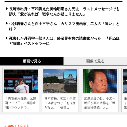
長崎市出身・平和訴えた美輪明宏さん死去 ラストメッセージでも
訴え「愛があれば 戦争なんか起こりません」
つげ義春さんと白土三平さん カリスマ漫画家、二人の「違い」と
は？
死去した丹羽宇一郎さんは、経済界有数の読書家だった 『死ぬほ
ど読書』ベストセラーに
動画で見る
画像で見る
「異物使用疑惑」元韓
熊本市長、相次ぐ余震
広島原爆の日、小沢一
張
国セーブ王、出場停止
に本音ぽつり「もう嫌
郎氏が高市政権を「戦
ォ
明けマウンドで...
だなぁ」 被災...
前回帰路線」と...
気
J-CAST トレンド