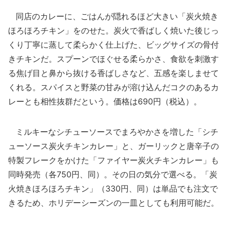
同店のカレーに、ごはんが隠れるほど大きい「炭火焼き
ほろほろチキン」をのせた。炭火で香ばしく焼いた後じっ
くり丁寧に蒸して柔らかく仕上げた、ビッグサイズの骨付
きチキンだ。スプーンでほぐせる柔らかさ、食欲を刺激す
る焦げ目と鼻から抜ける香ばしさなど、五感を楽しませて
くれる。スパイスと野菜の甘みが溶け込んだコクのあるカ
レーとも相性抜群だという。価格は690円（税込）。
ミルキーなシチューソースでまろやかさを増した「シチ
ューソース炭火チキンカレー」と、ガーリックと唐辛子の
特製フレークをかけた「ファイヤー炭火チキンカレー」も
同時発売（各750円、同）。その日の気分で選べる。「炭
火焼きほろほろチキン」（330円、同）は単品でも注文で
きるため、ホリデーシーズンの一皿としても利用可能だ。