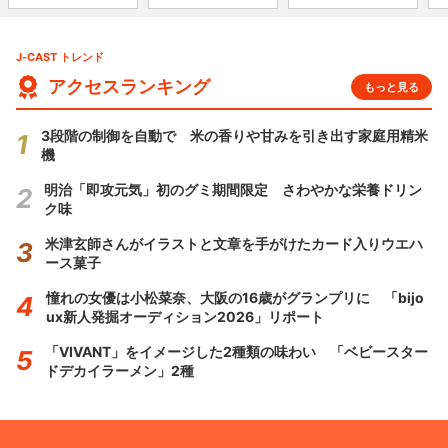
J-CAST トレンド
アクセスランキング
もっと見る
3段階の制御を自動で 米の香りや甘みを引き出す家庭用精米
機
明治「即攻元気」初のグミ期間限定 さわやかな栄養ドリン
ク味
米津玄師さんがイラストと文章を手がけたカード入りウエハ
ース菓子
憧れの女優は小松菜奈、大阪の16歳がグランプリに 「bijo
ux新人発掘オーディション2026」リポート
「VIVANT」をイメージした2種類の味わい 「ベビースター
ドデカイラーメン」2種