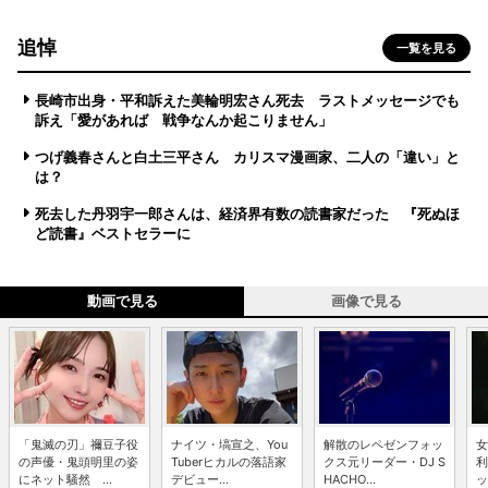
追悼
一覧を見る
長崎市出身・平和訴えた美輪明宏さん死去 ラストメッセージでも
訴え「愛があれば 戦争なんか起こりません」
つげ義春さんと白土三平さん カリスマ漫画家、二人の「違い」と
は？
死去した丹羽宇一郎さんは、経済界有数の読書家だった 『死ぬほ
ど読書』ベストセラーに
動画で見る
画像で見る
「鬼滅の刃」禰豆子役
ナイツ・塙宣之、You
解散のレペゼンフォッ
女
の声優・鬼頭明里の姿
Tuberヒカルの落語家
クス元リーダー・DJ S
利
にネット騒然 ...
デビュー...
HACHO...
ッ