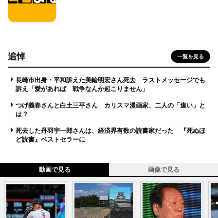
追悼
一覧を見る
長崎市出身・平和訴えた美輪明宏さん死去 ラストメッセージでも
訴え「愛があれば 戦争なんか起こりません」
つげ義春さんと白土三平さん カリスマ漫画家、二人の「違い」と
は？
死去した丹羽宇一郎さんは、経済界有数の読書家だった 『死ぬほ
ど読書』ベストセラーに
動画で見る
画像で見る