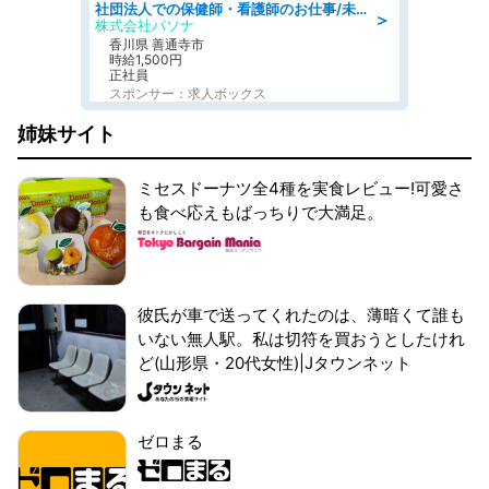
社団法人での保健師・看護師のお仕事/未経験OK/要資格:普通免許、保健師、正看護師
＞
株式会社パソナ
香川県 善通寺市
時給1,500円
正社員
スポンサー：求人ボックス
姉妹サイト
ミセスドーナツ全4種を実食レビュー!可愛さ
も食べ応えもばっちりで大満足。
彼氏が車で送ってくれたのは、薄暗くて誰も
いない無人駅。私は切符を買おうとしたけれ
ど(山形県・20代女性)|Jタウンネット
ゼロまる