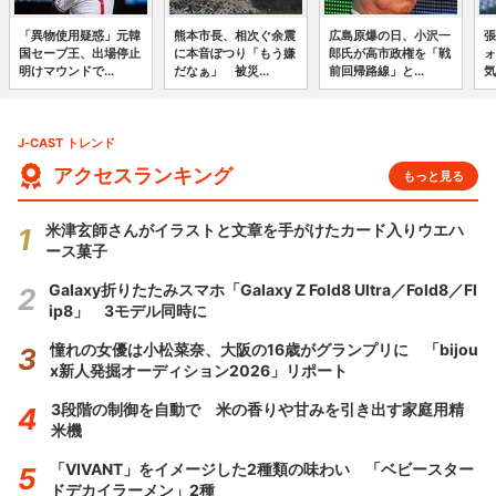
「異物使用疑惑」元韓
熊本市長、相次ぐ余震
広島原爆の日、小沢一
張
国セーブ王、出場停止
に本音ぽつり「もう嫌
郎氏が高市政権を「戦
ォ
明けマウンドで...
だなぁ」 被災...
前回帰路線」と...
気
J-CAST トレンド
アクセスランキング
もっと見る
米津玄師さんがイラストと文章を手がけたカード入りウエハ
ース菓子
Galaxy折りたたみスマホ「Galaxy Z Fold8 Ultra／Fold8／Fl
ip8」 3モデル同時に
憧れの女優は小松菜奈、大阪の16歳がグランプリに 「bijou
x新人発掘オーディション2026」リポート
3段階の制御を自動で 米の香りや甘みを引き出す家庭用精
米機
「VIVANT」をイメージした2種類の味わい 「ベビースター
ドデカイラーメン」2種