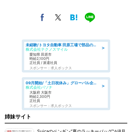
未経験/トヨタ自動車 田原工場で部品の運搬作業/tutumi
＞
株式会社テクノスマイル
愛知県 田原市
時給2,100円
正社員 / 派遣社員
スポンサー：求人ボックス
09月開始/「土日祝休み」グローバル企業での産業保健のお仕事/保健師/高時給/残業なし/服装自由
＞
株式会社パソナ
大阪府 大阪市
時給2,300円
正社員
スポンサー：求人ボックス
姉妹サイト
Suicaのペンギン"夏のラッキーバッグ"が8月