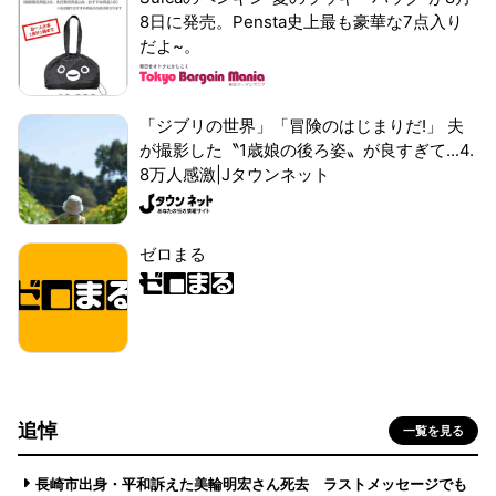
8日に発売。Pensta史上最も豪華な7点入り
だよ~。
「ジブリの世界」「冒険のはじまりだ!」 夫
が撮影した〝1歳娘の後ろ姿〟が良すぎて...4.
8万人感激|Jタウンネット
ゼロまる
追悼
一覧を見る
長崎市出身・平和訴えた美輪明宏さん死去 ラストメッセージでも