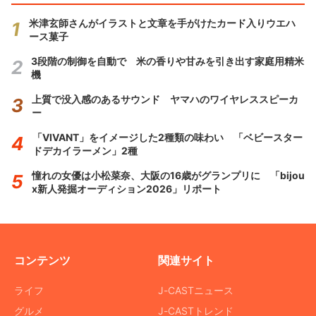
米津玄師さんがイラストと文章を手がけたカード入りウエハ
ース菓子
3段階の制御を自動で 米の香りや甘みを引き出す家庭用精米
機
上質で没入感のあるサウンド ヤマハのワイヤレススピーカ
ー
「VIVANT」をイメージした2種類の味わい 「ベビースター
ドデカイラーメン」2種
憧れの女優は小松菜奈、大阪の16歳がグランプリに 「bijou
x新人発掘オーディション2026」リポート
コンテンツ
関連サイト
ライフ
J-CASTニュース
グルメ
J-CASTトレンド