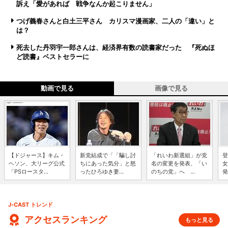
訴え「愛があれば 戦争なんか起こりません」
つげ義春さんと白土三平さん カリスマ漫画家、二人の「違い」と
は？
死去した丹羽宇一郎さんは、経済界有数の読書家だった 『死ぬほ
ど読書』ベストセラーに
動画で見る
画像で見る
【ドジャース】キム・
新党結成で「「騙し討
「れいわ新選組」が党
登
ヘソン、大リーグ公式
ちにあった気分」と怒
名の変更を発表、「い
女
「PSロースタ...
ったひろゆき妻...
のちの党」へ ...
発
J-CAST トレンド
アクセスランキング
もっと見る