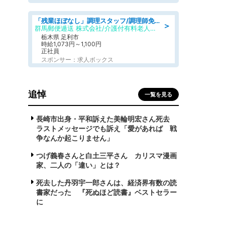
「残業ほぼなし」調理スタッフ/調理師免許必須/正職員/日勤のみ/介護付き有料老人ホーム/社会保障完備
＞
群馬郵便逓送 株式会社/介護付有料老人ホーム ふる里
栃木県 足利市
時給1,073円～1,100円
正社員
スポンサー：求人ボックス
追悼
一覧を見る
長崎市出身・平和訴えた美輪明宏さん死去
ラストメッセージでも訴え「愛があれば 戦
争なんか起こりません」
つげ義春さんと白土三平さん カリスマ漫画
家、二人の「違い」とは？
死去した丹羽宇一郎さんは、経済界有数の読
書家だった 『死ぬほど読書』ベストセラー
に