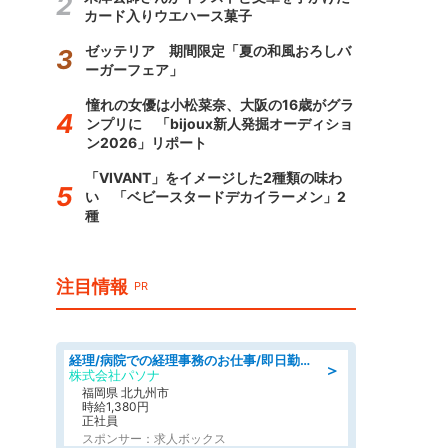
カード入りウエハース菓子
ゼッテリア 期間限定「夏の和風おろしバ
ーガーフェア」
憧れの女優は小松菜奈、大阪の16歳がグラ
ンプリに 「bijoux新人発掘オーディショ
ン2026」リポート
「VIVANT」をイメージした2種類の味わ
い 「ベビースタードデカイラーメン」2
種
注目情報
PR
経理/病院での経理事務のお仕事/即日勤務可/車通勤可/経理/一般事務
＞
株式会社パソナ
福岡県 北九州市
時給1,380円
正社員
スポンサー：求人ボックス