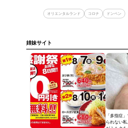
オリエンタルランド
コロナ
ドンペン
姉妹サイト
「多指症」
られない私