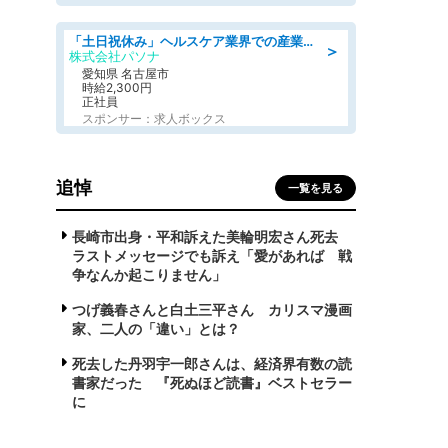
「土日祝休み」ヘルスケア業界での産業保健師業務/看護師/高時給/未経験OK/要資格:正看護師
＞
株式会社パソナ
愛知県 名古屋市
時給2,300円
正社員
スポンサー：求人ボックス
追悼
一覧を見る
長崎市出身・平和訴えた美輪明宏さん死去
ラストメッセージでも訴え「愛があれば 戦
争なんか起こりません」
つげ義春さんと白土三平さん カリスマ漫画
家、二人の「違い」とは？
死去した丹羽宇一郎さんは、経済界有数の読
書家だった 『死ぬほど読書』ベストセラー
に