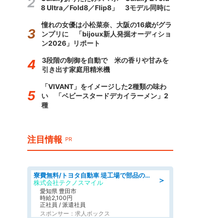
8 Ultra／Fold8／Flip8」 3モデル同時に
憧れの女優は小松菜奈、大阪の16歳がグラ
ンプリに 「bijoux新人発掘オーディショ
ン2026」リポート
3段階の制御を自動で 米の香りや甘みを
引き出す家庭用精米機
「VIVANT」をイメージした2種類の味わ
い 「ベビースタードデカイラーメン」2
種
注目情報
PR
寮費無料/トヨタ自動車 堤工場で部品の組立製造/tutumi
＞
株式会社テクノスマイル
愛知県 豊田市
時給2,100円
正社員 / 派遣社員
スポンサー：求人ボックス