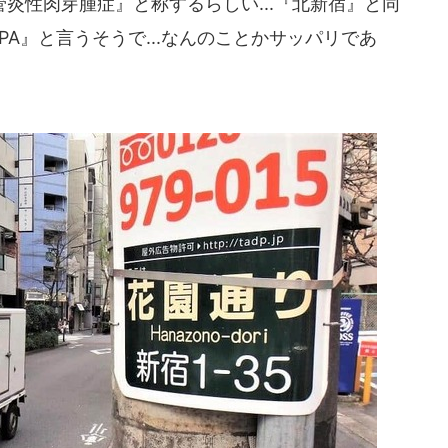
性肉芽腫症』と称するらしい...『北新宿』と同
A』と言うそうで...なんのことかサッパリであ