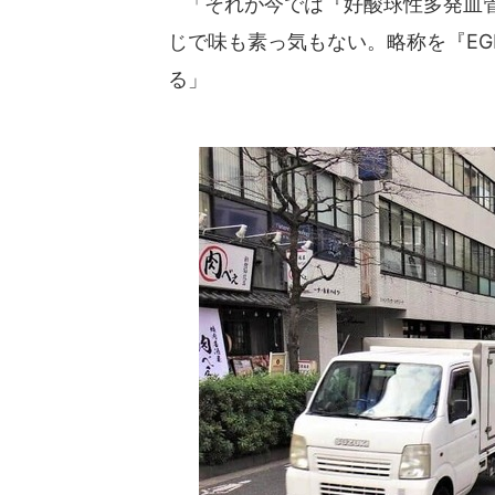
「それが今では『好酸球性多発血管炎
じで味も素っ気もない。略称を『EGP
る」