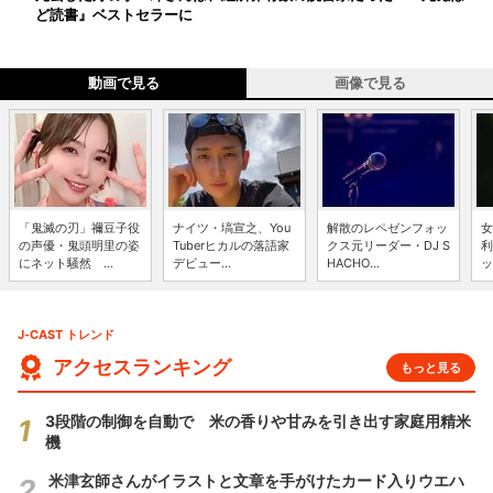
ど読書』ベストセラーに
動画で見る
画像で見る
「鬼滅の刃」禰豆子役
ナイツ・塙宣之、You
解散のレペゼンフォッ
女
の声優・鬼頭明里の姿
Tuberヒカルの落語家
クス元リーダー・DJ S
利
にネット騒然 ...
デビュー...
HACHO...
ッ
J-CAST トレンド
アクセスランキング
もっと見る
3段階の制御を自動で 米の香りや甘みを引き出す家庭用精米
機
米津玄師さんがイラストと文章を手がけたカード入りウエハ