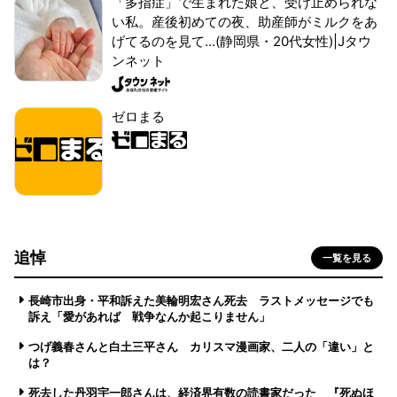
「多指症」で生まれた娘と、受け止められな
い私。産後初めての夜、助産師がミルクをあ
げてるのを見て...(静岡県・20代女性)|Jタウ
ンネット
ゼロまる
追悼
一覧を見る
長崎市出身・平和訴えた美輪明宏さん死去 ラストメッセージでも
訴え「愛があれば 戦争なんか起こりません」
つげ義春さんと白土三平さん カリスマ漫画家、二人の「違い」と
は？
死去した丹羽宇一郎さんは、経済界有数の読書家だった 『死ぬほ