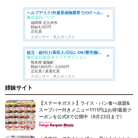
ヘルプデスク/外資系保険業界でのITヘルプデスク業務/駅近/即日勤務可/ヘルプデスク
＞
株式会社パソナ
福岡県 北九州市
時給4,167円
正社員
スポンサー：求人ボックス
組立・組付け/高収入/日払いOK/寮完備/交替制/20・30・40代活躍中
＞
株式会社綜合キャリアオプション
熊本県 菊陽町
時給1,600円～2,000円
正社員 / 派遣社員
スポンサー：求人ボックス
姉妹サイト
【ステーキガスト】ライス・パン食べ放題&
スープバー付きメニュー1111円はお得!最新ク
ーポンを公式Xで公開中《9月23日まで》