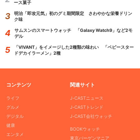
ース菓子
明治「即攻元気」初のグミ期間限定 さわやかな栄養ドリン
ク味
サムスンのスマートウォッチ 「Galaxy Watch9」など2モ
デル
「VIVANT」をイメージした2種類の味わい 「ベビースター
ドデカイラーメン」2種
コンテンツ
関連サイト
ライフ
J-CASTニュース
グルメ
J-CASTトレンド
デジタル
J-CAST会社ウォッチ
健康
BOOKウォッチ
エンタメ
東京バーゲンマニア