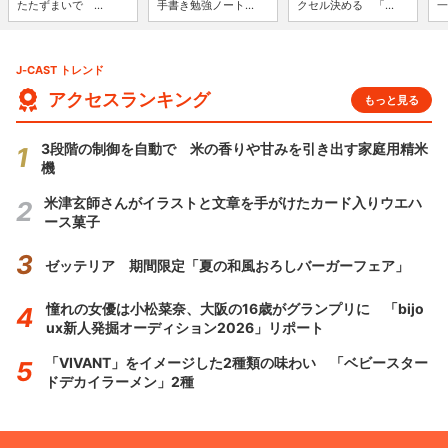
たたずまいで ...
手書き勉強ノート...
クセル決める 「...
一
J-CAST トレンド
アクセスランキング
もっと見る
3段階の制御を自動で 米の香りや甘みを引き出す家庭用精米
機
米津玄師さんがイラストと文章を手がけたカード入りウエハ
ース菓子
ゼッテリア 期間限定「夏の和風おろしバーガーフェア」
憧れの女優は小松菜奈、大阪の16歳がグランプリに 「bijo
ux新人発掘オーディション2026」リポート
「VIVANT」をイメージした2種類の味わい 「ベビースター
ドデカイラーメン」2種