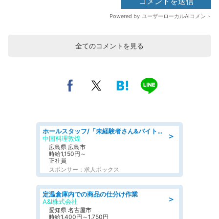
全てのコメントを見る
ホールスタッフ/「未経験者さん&バイトデビューも大歓迎」残業ほぼなし×1日3時間〜勤務OK!フォロー体制も充実/広島県/広島市南区
＞
中国料理敦煌
広島県 広島市
時給1,150円～
正社員
スポンサー：求人ボックス
定温倉庫内での商品の仕分け作業
＞
A&I株式会社
愛知県 名古屋市
時給1,400円～1,750円