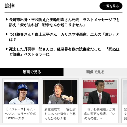
追悼
一覧を見る
長崎市出身・平和訴えた美輪明宏さん死去 ラストメッセージでも
訴え「愛があれば 戦争なんか起こりません」
つげ義春さんと白土三平さん カリスマ漫画家、二人の「違い」と
は？
死去した丹羽宇一郎さんは、経済界有数の読書家だった 『死ぬほ
ど読書』ベストセラーに
動画で見る
画像で見る
【ドジャース】キム・
新党結成で「「騙し討
「れいわ新選組」が党
登
ヘソン、大リーグ公式
ちにあった気分」と怒
名の変更を発表、「い
女
「PSロースタ...
ったひろゆき妻...
のちの党」へ ...
発