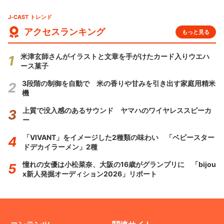
J-CAST トレンド
アクセスランキング
もっと見る
米津玄師さんがイラストと文章を手がけたカード入りウエハ
ース菓子
3段階の制御を自動で 米の香りや甘みを引き出す家庭用精米
機
上質で没入感のあるサウンド ヤマハのワイヤレススピーカ
ー
「VIVANT」をイメージした2種類の味わい 「ベビースター
ドデカイラーメン」2種
憧れの女優は小松菜奈、大阪の16歳がグランプリに 「bijou
x新人発掘オーディション2026」リポート