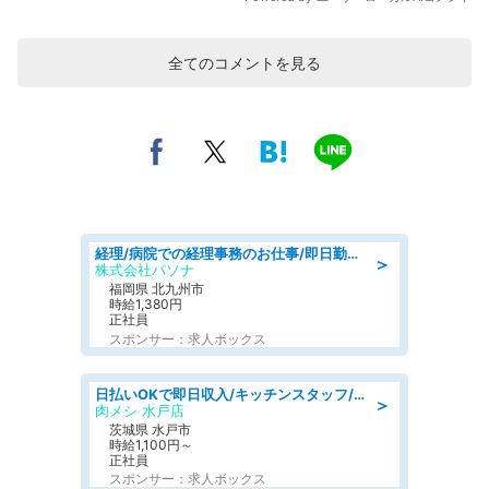
全てのコメントを見る
経理/病院での経理事務のお仕事/即日勤務可/車通勤可/経理/一般事務
＞
株式会社パソナ
福岡県 北九州市
時給1,380円
正社員
スポンサー：求人ボックス
日払いOKで即日収入/キッチンスタッフ/デリバリー業務など、自己成長可能な幅広い仕事に挑戦!髪型自由&ピアス・ネイルOK/茨城県/水戸市
＞
肉メシ 水戸店
茨城県 水戸市
時給1,100円～
正社員
スポンサー：求人ボックス