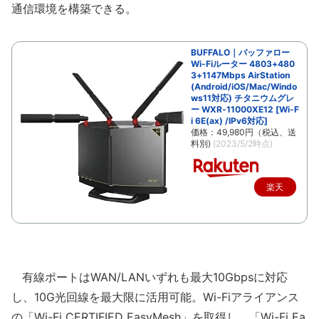
通信環境を構築できる。
BUFFALO｜バッファロー
Wi-Fiルーター 4803+480
3+1147Mbps AirStation
(Android/iOS/Mac/Windo
ws11対応) チタニウムグレ
ー WXR-11000XE12 [Wi-F
i 6E(ax) /IPv6対応]
価格：49,980円（税込、送
料別)
(2023/5/2時点)
楽天
で購
入
有線ポートはWAN/LANいずれも最大10Gbpsに対応
し、10G光回線を最大限に活用可能。Wi-Fiアライアンス
の「Wi-Fi CERTIFIED EasyMesh」を取得し、「Wi-Fi Ea