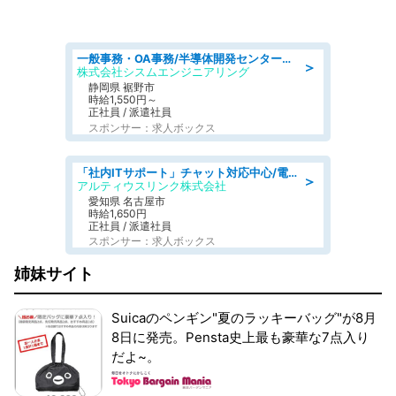
一般事務・OA事務/半導体開発センター内で事務&軽作業スタッフ、募集
＞
株式会社シスムエンジニアリング
静岡県 裾野市
時給1,550円～
正社員 / 派遣社員
スポンサー：求人ボックス
「社内ITサポート」チャット対応中心/電話少なめ/土日祝休/名古屋市港区
＞
アルティウスリンク株式会社
愛知県 名古屋市
時給1,650円
正社員 / 派遣社員
スポンサー：求人ボックス
姉妹サイト
Suicaのペンギン"夏のラッキーバッグ"が8月
8日に発売。Pensta史上最も豪華な7点入り
だよ~。