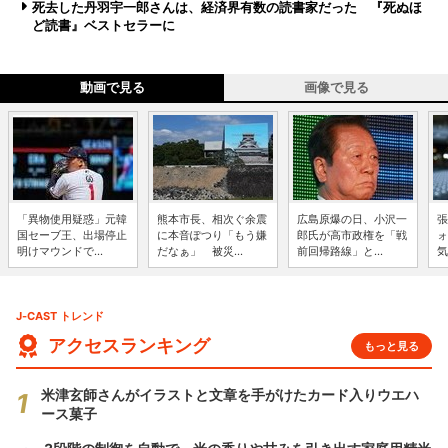
死去した丹羽宇一郎さんは、経済界有数の読書家だった 『死ぬほ
ど読書』ベストセラーに
動画で見る
画像で見る
「異物使用疑惑」元韓
熊本市長、相次ぐ余震
広島原爆の日、小沢一
張
国セーブ王、出場停止
に本音ぽつり「もう嫌
郎氏が高市政権を「戦
ォ
明けマウンドで...
だなぁ」 被災...
前回帰路線」と...
気
J-CAST トレンド
アクセスランキング
もっと見る
米津玄師さんがイラストと文章を手がけたカード入りウエハ
ース菓子