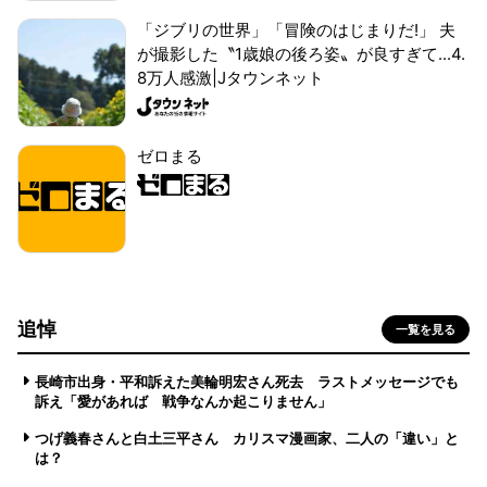
「ジブリの世界」「冒険のはじまりだ!」 夫
が撮影した〝1歳娘の後ろ姿〟が良すぎて...4.
8万人感激|Jタウンネット
ゼロまる
追悼
一覧を見る
長崎市出身・平和訴えた美輪明宏さん死去 ラストメッセージでも
訴え「愛があれば 戦争なんか起こりません」
つげ義春さんと白土三平さん カリスマ漫画家、二人の「違い」と
は？