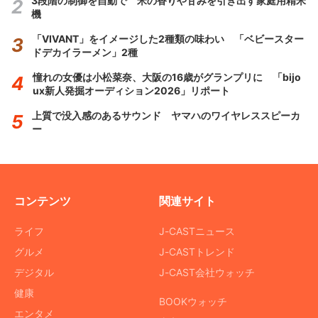
3段階の制御を自動で 米の香りや甘みを引き出す家庭用精米
機
「VIVANT」をイメージした2種類の味わい 「ベビースター
ドデカイラーメン」2種
憧れの女優は小松菜奈、大阪の16歳がグランプリに 「bijo
ux新人発掘オーディション2026」リポート
上質で没入感のあるサウンド ヤマハのワイヤレススピーカ
ー
コンテンツ
関連サイト
ライフ
J-CASTニュース
グルメ
J-CASTトレンド
デジタル
J-CAST会社ウォッチ
健康
BOOKウォッチ
エンタメ