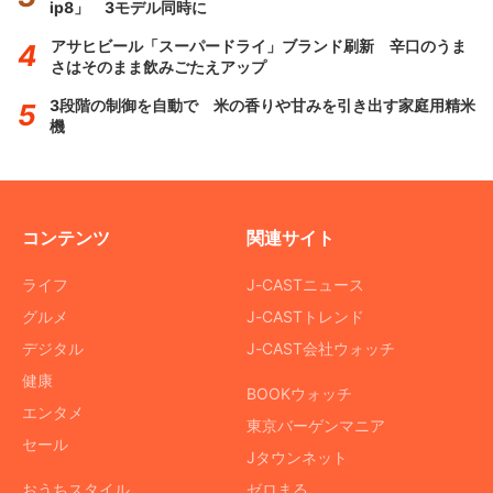
ip8」 3モデル同時に
アサヒビール「スーパードライ」ブランド刷新 辛口のうま
さはそのまま飲みごたえアップ
3段階の制御を自動で 米の香りや甘みを引き出す家庭用精米
機
コンテンツ
関連サイト
ライフ
J-CASTニュース
グルメ
J-CASTトレンド
デジタル
J-CAST会社ウォッチ
健康
BOOKウォッチ
エンタメ
東京バーゲンマニア
セール
Jタウンネット
おうちスタイル
ゼロまる