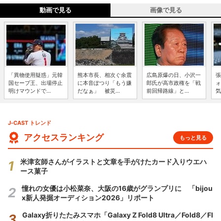
動画で見る
画像で見る
「異物使用疑惑」元韓
熊本市長、相次ぐ余震
広島原爆の日、小沢一
張
国セーブ王、出場停止
に本音ぽつり「もう嫌
郎氏が高市政権を「戦
ォ
明けマウンドで...
だなぁ」 被災...
前回帰路線」と...
気
J-CAST トレンド
アクセスランキング
もっと見る
米津玄師さんがイラストと文章を手がけたカード入りウエハ
ース菓子
憧れの女優は小松菜奈、大阪の16歳がグランプリに 「bijou
x新人発掘オーディション2026」リポート
Galaxy折りたたみスマホ「Galaxy Z Fold8 Ultra／Fold8／Fl