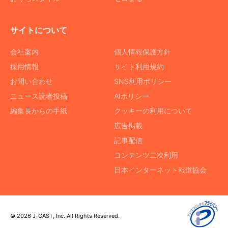
サイトについて
会社案内
個人情報保護方針
採用情報
サイト利用規約
お問い合わせ
SNS利用ポリシー
ニュース読者投稿
AIポリシー
編集長からの手紙
クッキーの利用について
広告掲載
記事配信
コンテンツ二次利用
日本インターネット報道協会
© 2026 J-CAST, Inc. All Rights Reserved.