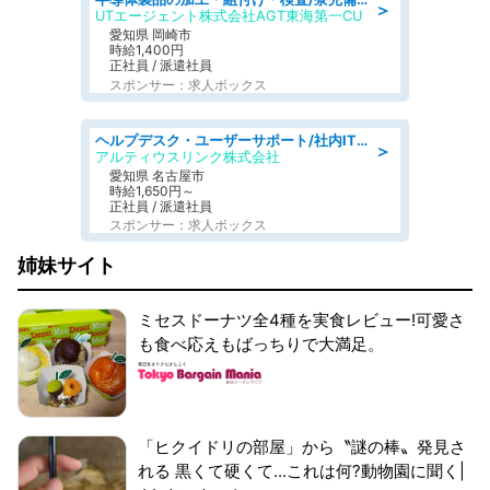
＞
UTエージェント株式会社AGT東海第一CU
愛知県 岡崎市
時給1,400円
正社員 / 派遣社員
スポンサー：求人ボックス
ヘルプデスク・ユーザーサポート/社内ITサポートチャット対応中心電話少なめ土日祝休
＞
アルティウスリンク株式会社
愛知県 名古屋市
時給1,650円～
正社員 / 派遣社員
スポンサー：求人ボックス
姉妹サイト
ミセスドーナツ全4種を実食レビュー!可愛さ
も食べ応えもばっちりで大満足。
「ヒクイドリの部屋」から〝謎の棒〟発見さ
れる 黒くて硬くて...これは何?動物園に聞く|