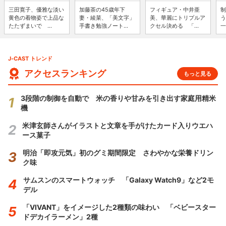
三田寛子、優雅な淡い
加藤茶の45歳年下
フィギュア・中井亜
制
黄色の着物姿で上品な
妻・綾菜、「美文字」
美、華麗にトリプルア
う
たたずまいで ...
手書き勉強ノート...
クセル決める 「...
一
J-CAST トレンド
アクセスランキング
もっと見る
3段階の制御を自動で 米の香りや甘みを引き出す家庭用精米
機
米津玄師さんがイラストと文章を手がけたカード入りウエハ
ース菓子
明治「即攻元気」初のグミ期間限定 さわやかな栄養ドリン
ク味
サムスンのスマートウォッチ 「Galaxy Watch9」など2モ
デル
「VIVANT」をイメージした2種類の味わい 「ベビースター
ドデカイラーメン」2種